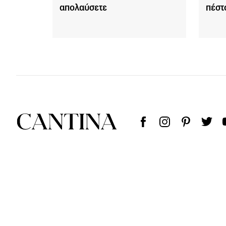
απολαύσετε
πέστ