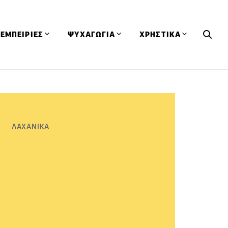
ΕΜΠΕΙΡΙΕΣ
ΨΥΧΑΓΩΓΙΑ
ΧΡΗΣΤΙΚΑ
Εκδηλώσεις
CineFood
Θερμιδομετρητής
Εστιατόρια
Lifestyle
Λεξικό Κουζίνας
ΣΥΝΤΑΓΕΣ
ΑΡΘΡΑ
Μαγαζιά
Viral Videos
Συμβουλές
ΛΑΧΑΝΙΚΑ
Πρόσωπα
Βιβλία
Τα Φρέσκα Του Μήνα
δη
Προϊόντα
Διαγωνισμοί
Τεχνικές
Ταξίδια
Κουίζ
οφή