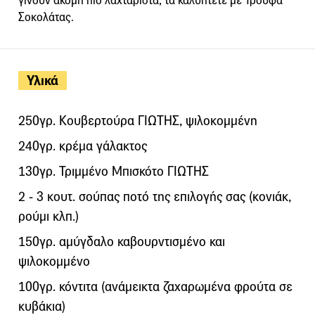
γίνουν ακόμη πιο λαχταριστά, τα καλύπτετε με Τρούφα
Σοκολάτας.
Υλικά
250γρ. Κουβερτούρα ΓΙΩΤΗΣ, ψιλοκομμένη
240γρ. κρέμα γάλακτος
130γρ. Τριμμένο Μπισκότο ΓΙΩΤΗΣ
2 - 3 κουτ. σούπας ποτό της επιλογής σας (κονιάκ,
ρούμι κλπ.)
150γρ. αμύγδαλο καβουρντισμένο και
ψιλοκομμένο
100γρ. κόντιτα (ανάμεικτα ζαχαρωμένα φρούτα σε
κυβάκια)