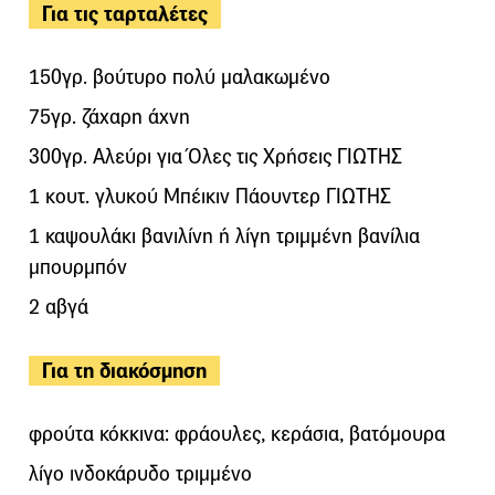
Για τις ταρταλέτες
150γρ. βούτυρο πολύ μαλακωμένο
75γρ. ζάχαρη άχνη
300γρ. Αλεύρι για Όλες τις Χρήσεις ΓΙΩΤΗΣ
1 κουτ. γλυκού Μπέικιν Πάουντερ ΓΙΩΤΗΣ
1 καψουλάκι βανιλίνη ή λίγη τριμμένη βανίλια
μπουρμπόν
2 αβγά
Για τη διακόσμηση
φρούτα κόκκινα: φράουλες, κεράσια, βατόμουρα
λίγο ινδοκάρυδο τριμμένο