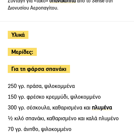
Συνταγή για «τάκο»
σπανακόπιτα
από το Sense στη
Διονυσίου Αεροπαγίτου.
Υλικά
Μερίδες:
Για τη φάρσα σπανάκι
250 γρ. πράσα, ψιλοκομμένα
150 γρ. φρέσκο κρεμμύδι, ψιλοκομμένο
300 γρ. σέσκουλα, καθαρισμένα και
πλυμένα
½ κιλό σπανάκι, καθαρισμένο και καλά πλυμένο
70 γρ. άνηθο, ψιλοκομμένο