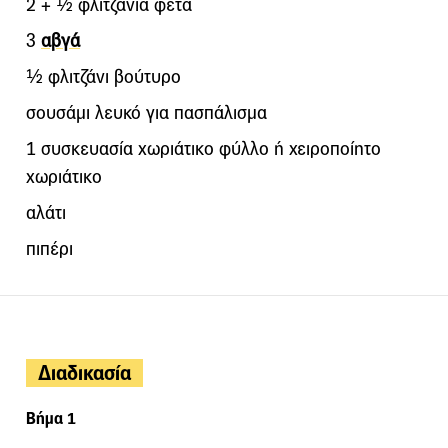
2 + ½ φλιτζάνια φέτα
3
αβγά
½ φλιτζάνι βούτυρο
σουσάμι λευκό για πασπάλισμα
1 συσκευασία χωριάτικο φύλλο ή χειροποίητο
χωριάτικο
αλάτι
πιπέρι
Διαδικασία
Βήμα 1