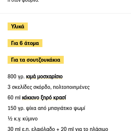
ή στον φούρνο.
Υλικά
Για 6 άτομα
Για τα σουτζουκάκια
800 γρ.
κιμά μοσχαρίσιο
3 σκελίδες σκόρδο, πολτοποιημένες
60 ml
κόκκινο ξηρό κρασί
150 γρ. ψίχα από μπαγιάτικο ψωμί
½ κ.γ. κύμινο
30 ml ε.π. ελαιόλαδο + 20 ml για το πλάσιμο