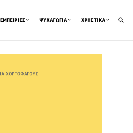
ΕΜΠΕΙΡΙΕΣ
ΨΥΧΑΓΩΓΙΑ
ΧΡΗΣΤΙΚΑ
Εκδηλώσεις
CineFood
Θερμιδομετρητής
Εστιατόρια
Lifestyle
Λεξικό Κουζίνας
ΣΥΝΤΑΓΕΣ
ΑΡΘΡΑ
Μαγαζιά
Viral Videos
Συμβουλές
ΓΙΑ ΧΟΡΤΟΦΑΓΟΥΣ
Πρόσωπα
Βιβλία
Τα Φρέσκα Του Μήνα
δη
Προϊόντα
Διαγωνισμοί
Τεχνικές
Ταξίδια
Κουίζ
οφή