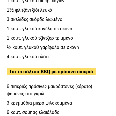
1 κουτ. γλυκού πιπέρι καγιέν
1½ φλιτζάνι ξίδι λευκό
3 σκελίδες σκόρδο λιωμένο
1 κουτ. γλυκού κανέλα σε σκόνη
1 κουτ. γλυκού τζίντζερ τριμμένο
½ κουτ. γλυκού γαρίφαλο σε σκόνη
4 κουτ. γλυκού αλάτι
Για τη σάλτσα BBQ με πράσινη πιπεριά
6 πιπεριές πράσινες μακρόστενες (κέρατο)
ψημένες στο γκριλ
3 κρεμμύδια μικρά ψιλοκομμένα
6 κουτ. σούπας ελαιόλαδο