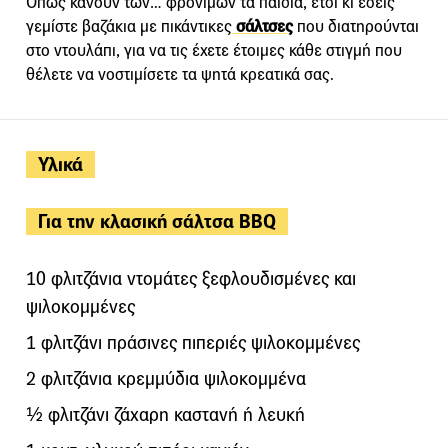
Όπως κάνουν των… φρονίμων τα παιδιά, έτσι κι εσείς
γεμίστε βαζάκια με πικάντικες
σάλτσες
που διατηρούνται
στο ντουλάπι, για να τις έχετε έτοιμες κάθε στιγμή που
θέλετε να νοστιμίσετε τα ψητά κρεατικά σας.
Υλικά
Για την κλασική σάλτσα BBQ
10 φλιτζάνια ντομάτες ξεφλουδισμένες και
ψιλοκομμένες
1 φλιτζάνι πράσινες πιπεριές ψιλοκομμένες
2 φλιτζάνια κρεμμύδια ψιλοκομμένα
½ φλιτζάνι ζάχαρη καστανή ή λευκή