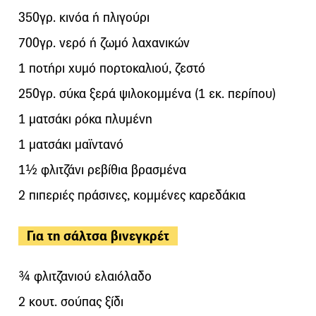
350γρ. κινόα ή πλιγούρι
700γρ. νερό ή ζωμό λαχανικών
1 ποτήρι χυμό πορτοκαλιού, ζεστό
250γρ. σύκα ξερά ψιλοκομμένα (1 εκ. περίπου)
1 ματσάκι ρόκα πλυμένη
1 ματσάκι μαϊντανό
1½ φλιτζάνι ρεβίθια βρασμένα
2 πιπεριές πράσινες, κομμένες καρεδάκια
Για τη σάλτσα βινεγκρέτ
¾ φλιτζανιού ελαιόλαδο
2 κουτ. σούπας ξίδι