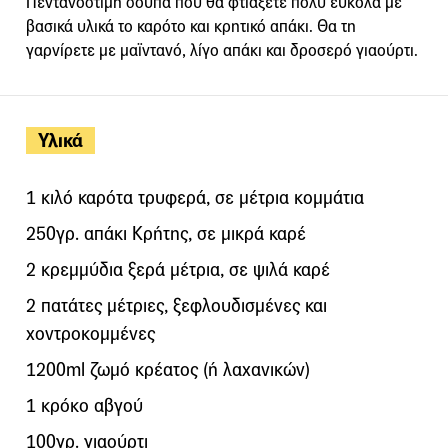
Πεντανόστιμη σούπα που θα φτιάξετε πολύ εύκολα με
βασικά υλικά το καρότο και κρητικό απάκι. Θα τη
γαρνίρετε με μαϊντανό, λίγο απάκι και δροσερό γιαούρτι.
Υλικά
1 κιλό καρότα τρυφερά, σε μέτρια κομμάτια
250γρ. απάκι Κρήτης, σε μικρά καρέ
2 κρεμμύδια ξερά μέτρια, σε ψιλά καρέ
2 πατάτες μέτριες, ξεφλουδισμένες και
χοντροκομμένες
1200ml ζωμό κρέατος (ή λαχανικών)
1 κρόκο αβγού
100γρ. γιαούρτι