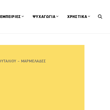
ΕΜΠΕΙΡΙΕΣ
ΨΥΧΑΓΩΓΙΑ
ΧΡΗΣΤΙΚΑ
Εκδηλώσεις
CineFood
Θερμιδομετρητής
Εστιατόρια
Lifestyle
Λεξικό Κουζίνας
ΣΥΝΤΑΓΕΣ
ΑΡΘΡΑ
Μαγαζιά
Viral Videos
Συμβουλές
ΟΥΤΑΛΙΟΥ – ΜΑΡΜΕΛΑΔΕΣ
Πρόσωπα
Βιβλία
Τα Φρέσκα Του Μήνα
δη
Προϊόντα
Διαγωνισμοί
Τεχνικές
Ταξίδια
Κουίζ
οφή