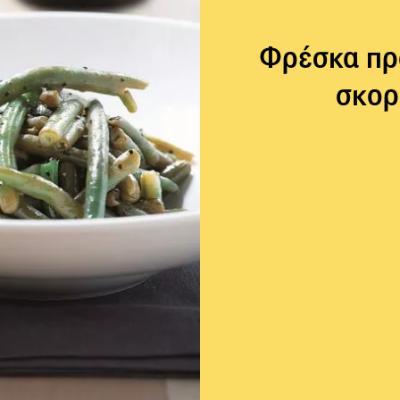
Φρέσκα πρ
σκορ