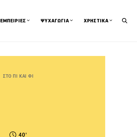
ΕΜΠΕΙΡΙΕΣ
ΨΥΧΑΓΩΓΙΑ
ΧΡΗΣΤΙΚΑ
Εκδηλώσεις
CineFood
Θερμιδομετρητής
Εστιατόρια
Lifestyle
Λεξικό Κουζίνας
ΣΥΝΤΑΓΕΣ
ΑΡΘΡΑ
Μαγαζιά
Viral Videos
Συμβουλές
ΣΤΟ ΠΙ ΚΑΙ ΦΙ
Πρόσωπα
Βιβλία
Τα Φρέσκα Του Μήνα
δη
Προϊόντα
Διαγωνισμοί
Τεχνικές
Ταξίδια
Κουίζ
οφή
40'