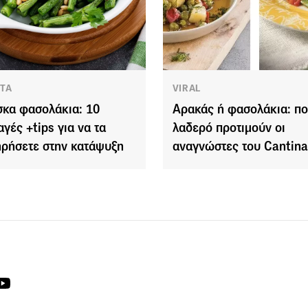
ΤΑ
VIRAL
κα φασολάκια: 10
Αρακάς ή φασολάκια: πο
αγές +tips για να τα
λαδερό προτιμούν οι
ηρήσετε στην κατάψυξη
αναγνώστες του Cantina