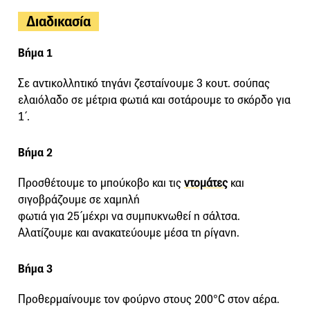
Διαδικασία
Βήμα 1
Σε αντικολλητικό τηγάνι ζεσταίνουμε 3 κουτ. σούπας
ελαιόλαδο σε µέτρια φωτιά και σοτάρουµε το σκόρδο για
1΄.
Βήμα 2
Προσθέτουµε το µπούκοβο και τις
ντοµάτες
και
σιγοβράζουµε σε χαµηλή
φωτιά για 25΄µέχρι να συµπυκνωθεί η σάλτσα.
Αλατίζουµε και ανακατεύουµε µέσα τη ρίγανη.
Βήμα 3
Προθερµαίνουµε τον φούρνο στους 200°C στον αέρα.