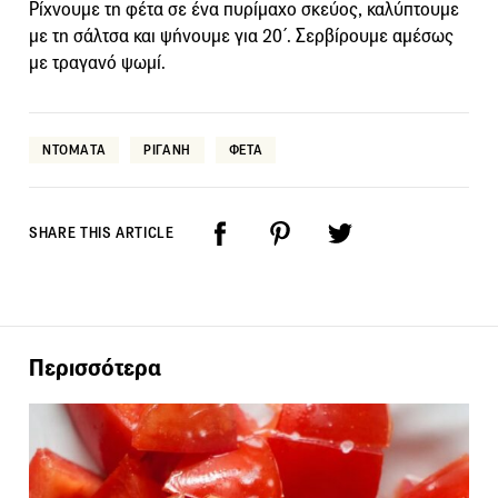
Ρίχνουµε τη φέτα σε ένα πυρίµαχο σκεύος, καλύπτουµε
µε τη σάλτσα και ψήνουµε για 20΄. Σερβίρουµε αµέσως
µε τραγανό ψωµί.
ΝΤΟΜΑΤΑ
ΡΙΓΑΝΗ
ΦΕΤΑ
SHARE THIS ARTICLE
Περισσότερα