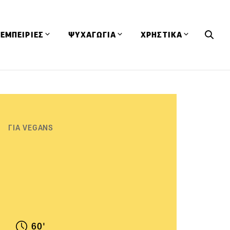
ΕΜΠΕΙΡΙΕΣ
ΨΥΧΑΓΩΓΙΑ
ΧΡΗΣΤΙΚΑ
Εκδηλώσεις
CineFood
Θερμιδομετρητής
Εστιατόρια
Lifestyle
Λεξικό Κουζίνας
ΣΥΝΤΑΓΕΣ
ΑΡΘΡΑ
Μαγαζιά
Viral Videos
Συμβουλές
ΓΙΑ VEGANS
Πρόσωπα
Βιβλία
Τα Φρέσκα Του Μήνα
δη
Προϊόντα
Διαγωνισμοί
Τεχνικές
Ταξίδια
Κουίζ
οφή
60'