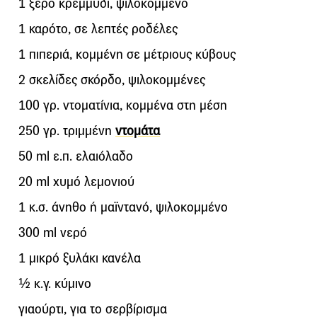
1 ξερό κρεμμύδι, ψιλοκομμένο
1 καρότο, σε λεπτές ροδέλες
1 πιπεριά, κομμένη σε μέτριους κύβους
2 σκελίδες σκόρδο, ψιλοκομμένες
100 γρ. ντοματίνια, κομμένα στη μέση
250 γρ. τριμμένη
ντομάτα
50 ml ε.π. ελαιόλαδο
20 ml χυμό λεμονιού
1 κ.σ. άνηθο ή μαϊντανό, ψιλοκομμένο
300 ml νερό
1 μικρό ξυλάκι κανέλα
½ κ.γ. κύμινο
γιαούρτι, για το σερβίρισμα