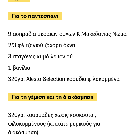
Για το παντεσπάνι
9 ασπράδια μεσαίων αυγών Κ.Μακεδονίας Νώμα
2/3 φλιτζανιού ζάχαρη άχνη
3 σταγόνες χυμό λεμονιού
1 βανίλια
320γρ. Alesto Selection καρύδια ψιλοκομμένα
Για τη γέμιση και τη διακόσμηση
320γρ. χουρμάδες χωρίς κουκούτσι,
ψιλοκομμένους (κρατάτε μερικούς για
διακόσμηση)