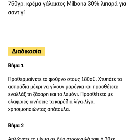
750γρ. κρέμα γάλακτος Milbona 30% λιπαρά για
σαντιγί
Διαδικασία
Βήμα 1
Προθερμαίνετε το φούρνο στους 180οC. Χτυπάτε τα
ασπράδια μέχρι να γίνουν μαρέγκα και προσθέτετε
εναλλάξ τη ζάχαρη και το λεμόνι. Προσθέτετε με
ελαφριές κινήσεις τα καρύδια λίγα-λίγα,
χρησιμοποιώντας σπάτουλα.
Βήμα 2
Απλώνετε το μίγμα σε δύο στρογγυλά ταψιά 30εκ.