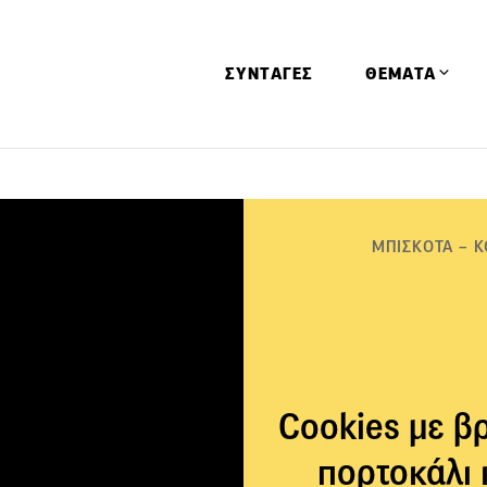
ΣΥΝΤΑΓΕΣ
ΘΕΜΑΤΑ
Απόψεις
Αφιερώματα
ΜΠΙΣΚΟΤΑ – Κ
Ειδήσεις
Έρευνες
Οινοπνευματώ
Παιδί
Υγεία & Διατρ
Cookies με β
πορτοκάλι 