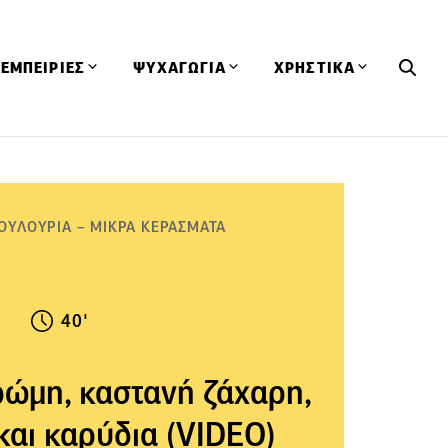
ΕΜΠΕΙΡΙΕΣ
ΨΥΧΑΓΩΓΙΑ
ΧΡΗΣΤΙΚΑ
Εκδηλώσεις
CineFood
Θερμιδομετρητής
Εστιατόρια
Lifestyle
Λεξικό Κουζίνας
ΣΥΝΤΑΓΕΣ
ΑΡΘΡΑ
ΟΥΛΟΥΡΙΑ – ΜΙΚΡΑ ΚΕΡΑΣΜΑΤΑ
Μαγαζιά
Viral Videos
Συμβουλές
Πρόσωπα
Βιβλία
Τα Φρέσκα Του Μήνα
δη
Προϊόντα
Διαγωνισμοί
Τεχνικές
40'
Ταξίδια
Κουίζ
οφή
ρώμη, καστανή ζάχαρη,
και καρύδια (VIDEO)