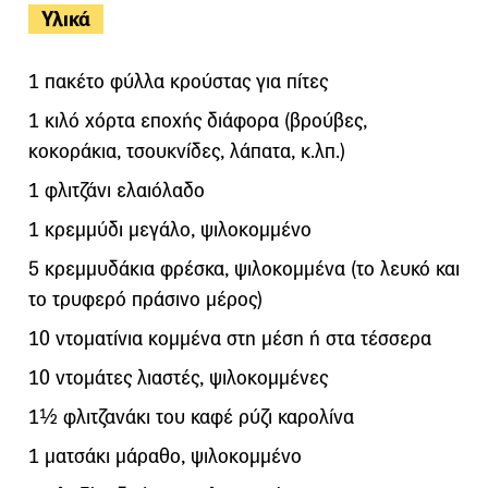
Υλικά
1 πακέτο φύλλα κρούστας για πίτες
1 κιλό χόρτα εποχής διάφορα (βρούβες,
κοκοράκια, τσουκνίδες, λάπατα, κ.λπ.)
1 φλιτζάνι ελαιόλαδο
1 κρεµµύδι µεγάλο, ψιλοκοµµένο
5 κρεµµυδάκια φρέσκα, ψιλοκοµµένα (το λευκό και
το τρυφερό πράσινο µέρος)
10 ντοµατίνια κοµµένα στη µέση ή στα τέσσερα
10 ντοµάτες λιαστές, ψιλοκοµµένες
1½ φλιτζανάκι του καφέ ρύζι καρολίνα
1 µατσάκι µάραθο, ψιλοκοµµένο