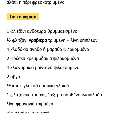
αλάτι, πιπέρι φρεσκοτριμμένο
Για τη γέμιση
1 φλιτζάνι ανθότυρο θρυμματισμένο
½ φλιτζάνι
γραβιέρα
τριμμένη + λίγη επιπλέον
4 κλαδάκια άνηθο ή μάραθο ψιλοκομμένο
2 φρέσκα κρεμμυδάκια ψιλοκομμένα
4 κλωναράκια μαϊντανό ψιλοκομμένο
2 αβγά
½ κουτ. γλυκού πάπρικα γλυκιά
1 φλιτζανάκι του καφέ έξτρα παρθένο ελαιόλαδο
λίγη φρυγανιά τριμμένη
ελαιόλαδο για το ταψί