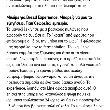
ανακυκλώνουμε στο πλαίσιο της βιωσιμότητας.
Μιλάμε για Bread Experience. Μπορείς
να μου το
εξηγήσεις; Γιατί θεωρείται
εμπειρία;
Το μαγαζί ξεκίνησε με 3 βασικούς πυλώνες που
αφορούν τις ζυμώσεις. Το “κρασί” από φρούτα που
φτιάχνουμε οι ίδιοι, την μπίρα και το ψωμί. Η φιλοσοφία
μας αφορά λοιπόν το fermentation. Το ψωμί είναι
βασικό κομμάτι της ζύμωσης και όταν αυτή γίνεται
σωστά, δεν επιτρέπει βιασύνες στο προζύμι και αυτό έχει
ως αποτέλεσμα ένα εύπεπτο, υγιεινό και πολύ γευστικό
προϊόν. Έχουμε για χρόνια μάθει, δυστυχώς,
να τρώμε ψωμιά-σφουγγάρια και να μη δίνουμε την
πρέπουσα σημασία σε ένα τόσο βασικό αγαθό. Το
experience, λοιπόν, στο Line αφορά ακριβώς αυτά. Ο
επισκέπτης μπορεί να καταναλώσει ψωμί που έχει
ωριμάσει τουλάχιστον 24 ώρες και θα έχει προσεγμένα
υλικά που δεν βρίσκεις πολύ εύκολα. Το ψωμί οφείλει να