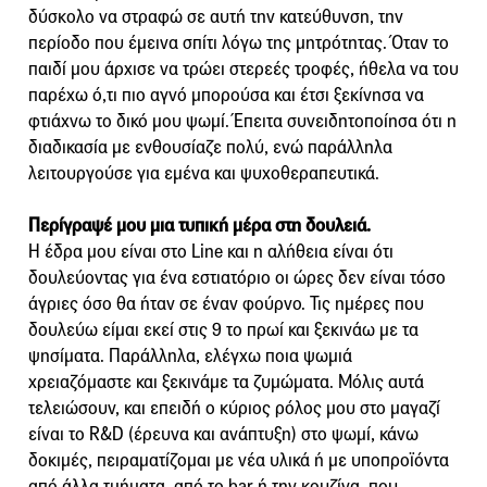
δύσκολο να στραφώ σε αυτή την κατεύθυνση, την
περίοδο που έμεινα σπίτι λόγω της μητρότητας. Όταν το
παιδί μου άρχισε να τρώει στερεές τροφές, ήθελα να του
παρέχω ό,τι πιο αγνό μπορούσα και έτσι ξεκίνησα να
φτιάχνω το δικό μου ψωμί. Έπειτα συνειδητοποίησα ότι η
διαδικασία με ενθουσίαζε πολύ, ενώ παράλληλα
λειτουργούσε για εμένα και ψυχοθεραπευτικά.
Περίγραψέ μου μια τυπική μέρα στη δουλειά.
Η έδρα μου είναι στο Line και η αλήθεια είναι ότι
δουλεύοντας για ένα εστιατόριο οι ώρες δεν είναι τόσο
άγριες όσο θα ήταν σε έναν φούρνο. Τις ημέρες που
δουλεύω είμαι εκεί στις 9 το πρωί και ξεκινάω με τα
ψησίματα. Παράλληλα, ελέγχω ποια ψωμιά
χρειαζόμαστε και ξεκινάμε τα ζυμώματα. Μόλις αυτά
τελειώσουν, και επειδή ο κύριος ρόλος μου στο μαγαζί
είναι το R&D (έρευνα και ανάπτυξη) στο ψωμί, κάνω
δοκιμές, πειραματίζομαι με νέα υλικά ή με υποπροϊόντα
από άλλα τμήματα, από το bar ή την κουζίνα, που