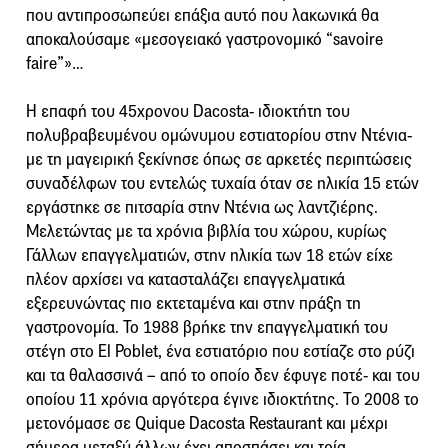
που αντιπροσωπεύει επάξια αυτό που λακωνικά θα
αποκαλούσαμε «μεσογειακό γαστρονομικό “savoire
faire”»…
Η επαφή του 45χρονου Dacosta- ιδιοκτήτη του
πολυβραβευμένου ομώνυμου εστιατορίου στην Ντένια-
με τη μαγειρική ξεκίνησε όπως σε αρκετές περιπτώσεις
συναδέλφων του εντελώς τυχαία όταν σε ηλικία 15 ετών
εργάστηκε σε πιτσαρία στην Ντένια ως λαντζιέρης.
Μελετώντας με τα χρόνια βιβλία του χώρου, κυρίως
Γάλλων επαγγελματιών, στην ηλικία των 18 ετών είχε
πλέον αρχίσει να κατασταλάζει επαγγελματικά
εξερευνώντας πιο εκτεταμένα και στην πράξη τη
γαστρονομία. To 1988 βρήκε την επαγγελματική του
στέγη στο El Poblet, ένα εστιατόριο που εστίαζε στο ρύζι
και τα θαλασσινά – από το οποίο δεν έφυγε ποτέ- και του
οποίου 11 χρόνια αργότερα έγινε ιδιοκτήτης. Το 2008 το
μετονόμασε σε Quique Dacosta Restaurant και μέχρι
σήμερα μεταξύ άλλων έχει αποσπάσει και τρία