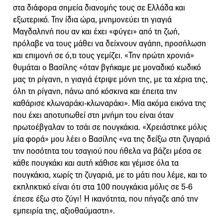
στα διάφορα σημεία διανομής τους σε Ελλάδα και
εξωτερικό. Την ίδια ώρα, μνημονεύει τη γιαγιά
Μαγδαληνή που αν και έχει «φύγει» από τη ζωή,
πρόλαβε να τους μάθει να δείχνουν αγάπη, προσήλωση
και επιμονή σε ό,τι τους γεμίζει. «Την πρώτη χρονιά»
θυμάται ο Βασίλης «όταν βγήκαμε με μοναδικό κωδικό
μας τη ρίγανη, η γιαγιά έτριψε μόνη της, με τα χέρια της,
όλη τη ρίγανη, πάνω από κόσκινα και έπειτα την
καθάρισε κλωναράκι-κλωναράκι». Μία ακόμα εικόνα της
που έχει αποτυπωθεί στη μνήμη του είναι όταν
πρωτοέβγαλαν το τσάι σε πουγκάκια. «Χρειάστηκε μόλις
μία φορά» μου λέει ο Βασίλης «να της δείξω στη ζυγαριά
την ποσότητα του τσαγιού που ήθελα να βάζει μέσα σε
κάθε πουγκάκι και αυτή κάθισε και γέμισε όλα τα
πουγκάκια, χωρίς τη ζυγαριά, με το μάτι που λέμε, και το
εκπληκτικό είναι ότι στα 100 πουγκάκια μόλις σε 5-6
έπεσε έξω στο ζύγι! Η ικανότητα, που πήγαζε από την
εμπειρία της, αξιοθαύμαστη».