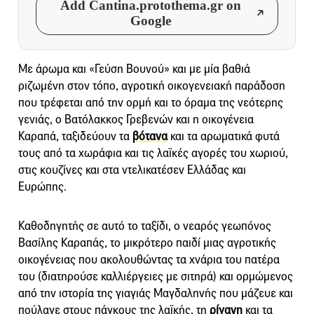
Add Cantina.protothema.gr on
Google
Με άρωμα και «Γεύση Βουνού» και με μία βαθιά
ριζωμένη στον τόπο, αγροτική οικογενειακή παράδοση
που τρέφεται από την ορμή και το όραμα της νεότερης
γενιάς, ο Βατόλακκος Γρεβενών και η οικογένεια
Καραπά, ταξιδεύουν τα
βότανα
και τα αρωματικά φυτά
τους από τα χωράφια και τις λαϊκές αγορές του χωριού,
στις κουζίνες και στα ντελικατέσεν Ελλάδας και
Ευρώπης.
Καθοδηγητής σε αυτό το ταξίδι, ο νεαρός γεωπόνος
Βασίλης Καραπάς, το μικρότερο παιδί μιας αγροτικής
οικογένειας που ακολουθώντας τα χνάρια του πατέρα
του (διατηρούσε καλλιέργειες με σιτηρά) και ορμώμενος
από την ιστορία της γιαγιάς Μαγδαληνής που μάζευε και
πούλαγε στους πάγκους της λαϊκής, τη
ρίγανη
και τα