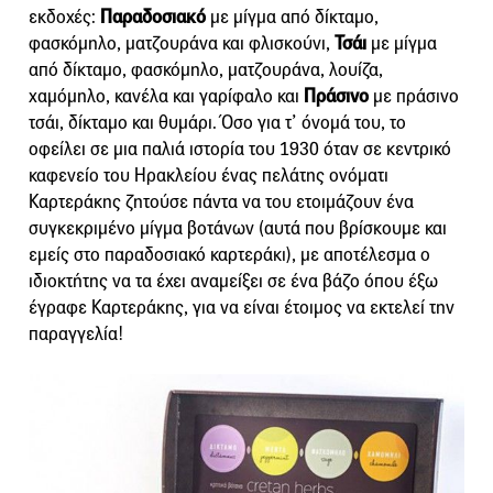
εκδοχές:
Παραδοσιακό
με μίγμα από δίκταμο,
φασκόμηλο, ματζουράνα και φλισκούνι,
Τσάι
με μίγμα
από δίκταμο, φασκόμηλο, ματζουράνα, λουίζα,
χαμόμηλο, κανέλα και γαρίφαλο και
Πράσινο
με πράσινο
τσάι, δίκταμο και θυμάρι. Όσο για τ’ όνομά του, το
οφείλει σε μια παλιά ιστορία του 1930 όταν σε κεντρικό
καφενείο του Ηρακλείου ένας πελάτης ονόματι
Καρτεράκης ζητούσε πάντα να του ετοιμάζουν ένα
συγκεκριμένο μίγμα βοτάνων (αυτά που βρίσκουμε και
εμείς στο παραδοσιακό καρτεράκι), με αποτέλεσμα ο
ιδιοκτήτης να τα έχει αναμείξει σε ένα βάζο όπου έξω
έγραφε Καρτεράκης, για να είναι έτοιμος να εκτελεί την
παραγγελία!