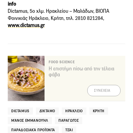
info
Dictamus, 5ο χλμ. Ηρακλείου – Μαλάδων, ΒΙΟΠΑ
Φοινικιάς Ηράκλειο, Κρήτη, τηλ. 2810 821284,
www.dictamus.gr
FOOD SCIENCE
Η επιστήμη πίσω από την τέλεια
φάβα
ΣΥΝΕΧΕΙΑ
DICTAMUS
ΔΊΚΤΑΜΟ
ΗΡΆΚΛΕΙΟ
ΚΡΉΤΗ
ΜΆΝΟΣ ΕΜΜΑΝΟΥΉΛ
ΠΑΡΑΓΩΓΌΣ
ΠΑΡΑΔΟΣΙΑΚΆ ΠΡΟΪΌΝΤΑ
ΤΣΆΙ