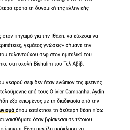
ύτερο τρόπο τη δυναμική της ελληνικής
 στον πηγαιμό για την Ιθάκη, να εύχεσαι να
εριπέτειες, γεμάτος γνώσεις» σήμανε την
του ταλαντούχου σεφ στον ημιτελικό του
κε στη σχολή Bishulim του Τελ Αβίβ.
ου νεαρού σεφ δεν ήταν ενώπιον της φετινής
οτελούμενης από τους Οlivier Campanha, Aydin
ήδη εξοικειωμένος με τη διαδικασία από την
γωνισμό
όπου κατέκτησε τη δεύτερη θέση πίσω
 συναισθήματα όταν βρίσκεσαι σε τέτοιου
γράφονται. Είναι μεγάλη πρόκληση να