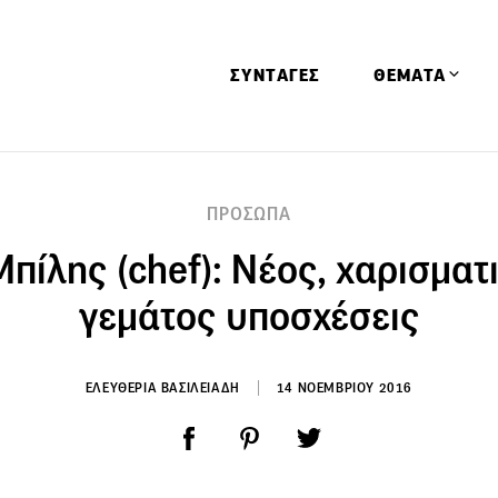
ΣΥΝΤΑΓΕΣ
ΘΕΜΑΤΑ
Απόψεις
ΠΡΟΣΩΠΑ
Αφιερώματα
πίλης (chef): Νέος, χαρισματ
Ειδήσεις
Έρευνες
γεμάτος υποσχέσεις
Οινοπνευματώ
Παιδί
ΕΛΕΥΘΕΡΙΑ ΒΑΣΙΛΕΙΑΔΗ
14 ΝΟΕΜΒΡΙΟΥ 2016
Υγεία & Διατρ