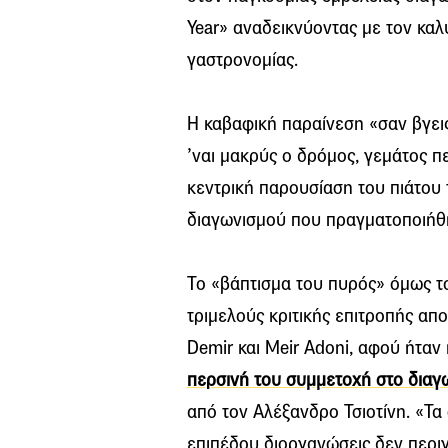
Year» αναδεικνύοντας με τον καλ
γαστρονομίας.
Η καβαφική παραίνεση «σαν βγεις
’ναι μακρύς ο δρόμος, γεμάτος π
κεντρική παρουσίαση του πιάτου 
διαγωνισμού που πραγματοποιήθη
Το «βάπτισμα του πυρός» όμως τ
τριμελούς κριτικής επιτροπής απ
Demir και Meir Adoni, αφού ήταν 
περσινή του συμμετοχή στο δια
από τον Αλέξανδρο Τσιοτίνη. «Τα
επιπέδου διοργανώσεις δεν περι