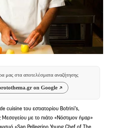
θρα μας
στα αποτελέσματα αναζήτησης
rotothema.gr on Google
e cuisine του εστιατορίου Botrini’s,
ς Μεσογείου με το πιάτο «Νόστιμον ήμαρ»
νισμό «San Pellegrino Young Chef of The