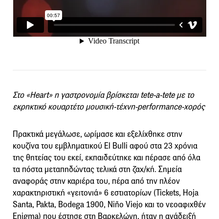
Στο «Heart» η γαστρονομία βρίσκεται tete-a-tete με το
εκρηκτικό κουαρτέτο μουσική-τέχνη-performance-χορός
Πρακτικά μεγάλωσε, ωρίμασε και εξελίχθηκε στην
κουζίνα του εμβληματικού El Bulli αφού στα 23 χρόνια
της θητείας του εκεί, εκπαιδεύτηκε και πέρασε από όλα
τα πόστα μεταπηδώντας τελικά στη ζαχ/κή. Σημεία
αναφοράς στην καριέρα του, πέρα από την πλέον
χαρακτηριστική «γειτονιά» 6 εστιατορίων (Tickets, Hoja
Santa, Pakta, Bodega 1900, Niño Viejo και το νεοαφιχθέν
Enigma) που έστησε στη Βαρκελώνη, ήταν η ανάδειξή