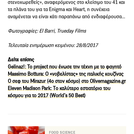
στενοχωρεθείς», αναφερόμενος στο κλείσιμο του 41 και
τα πλάνα του για τα Enigma και Heart, η συνέχεια
αναμένεται να είναι κάτι παραπάνω από ενδιαφέρουσα…
Φωτογραφίες: El Barri, Trueday Films
Τελευταία ενημέρωση κειμένου: 28/8/2017
Δείτε επίσης
Gelinaz!: Το project που ένωσε την τέχνη με το φαγητό
Massimo Bottura: Ο «νοβελίστας» της ιταλικής κουζίνας
Ο σεφ του Mirazur (4ο στον κόσμο) στο Olivemagazine.gr
Eleven Madison Park: Tο καλύτερο εστιατόριο του
κόσμου για το 2017 (World’s 50 Best)
FOOD SCIENCE