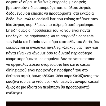
σοφιστικέ αύρα με διεθνείς επιρροές, με σαφείς
βρετανικούς «ιδιωματισμούς», κάτι απόλυτα λογικό,
δεδομένου ότι έπρεπε να προσαρμοστεί στα εγχώρια
δεδομένα, ενώ το cocktail bar που επίσης στήθηκε στην
ίδια λογική, συμπλήρωνε το τολμηρό αυτό εγχείρημα.
Επειδή όμως οι προσδοκίες του κοινού είναι πάντα
υπολογίσιμος παράγοντας και τα παιγνιώδη concepts
των Pakta και Tickets είναι σήμα κατατεθέν του Adrià, δεν
έλειψαν και οι ανάλογες πινελιές. «Στόχος μας ήταν -και
πάντα είναι- να κάνουμε όσο το δυνατό περισσότερο
κόσμο χαρούμενο», επισημαίνει. Δεν φαίνεται ωστόσο
να αμφιταλαντεύεται ανάμεσα στο fine και το casual
dining αφού είναι προφανής η προτίμησή του στο
δεύτερο αφού, όπως εξάλλου λέει παραλληλίζοντας την
κουζίνα του με το ντύσιμο, «καθημερινά ντύνομαι casual
όμως σε μια ιδιαίτερη περίσταση θα προσαρμοστώ
ανάλογα».