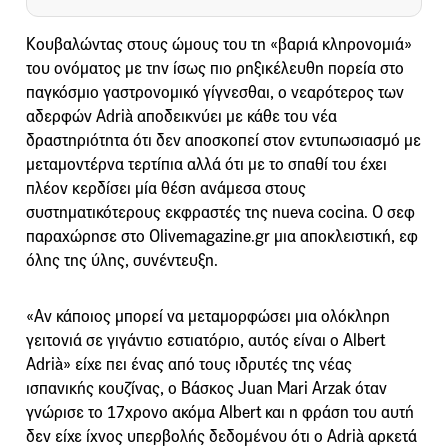
Κουβαλώντας στους ώμους του τη «βαριά κληρονομιά»
του ονόματος με την ίσως πιο ρηξικέλευθη πορεία στο
παγκόσμιο γαστρονομικό γίγνεσθαι, ο νεαρότερος των
αδερφών Adrià αποδεικνύει με κάθε του νέα
δραστηριότητα ότι δεν αποσκοπεί στον εντυπωσιασμό με
μεταμοντέρνα τερτίπια αλλά ότι με το σπαθί του έχει
πλέον κερδίσει μία θέση ανάμεσα στους
συστηματικότερους εκφραστές της nueva cocina. Ο σεφ
παραχώρησε στο Olivemagazine.gr μια αποκλειστική, εφ
όλης της ύλης, συνέντευξη.
«Αν κάποιος μπορεί να μεταμορφώσει μια ολόκληρη
γειτονιά σε γιγάντιο εστιατόριο, αυτός είναι ο Albert
Adrià» είχε πει ένας από τους ιδρυτές της νέας
ισπανικής κουζίνας, ο Βάσκος Juan Mari Arzak όταν
γνώρισε το 17χρονο ακόμα Albert και η φράση του αυτή
δεν είχε ίχνος υπερβολής δεδομένου ότι ο Adrià αρκετά