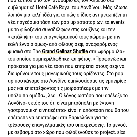
που έστησε από τον Ιανουάριο ως τον Απρίλιο στο
εμβληματικό Hotel Café Royal του Λονδίνου. Μάς έδωσε
λοιπόν μια καλή ιδέα για το πώς ο ίδιος αντιμετωπίζει τη
νέα παγκόσμια τάση των pop up εστιατορίων, τα events
με τη φιλοξενία συναδέλφων στις κουζίνες και την
«κατάληψη» του επαγγελματικού τους χώρου- με την
καλή έννοια όμως- από φίλους σεφ, αναφερόμενος
φυσικά στο The
Grand Gelinaz Shuffle
στη «φόρμουλα»
του οποίου συμπεριλήφθηκε και φέτος. «Προφανώς και
πρόκειται για μια νέα τάση που επιτρέπει στους σεφ να
διευρύνουν τους μαγειρικούς τους ορίζοντες. Στο pop
up που κάναμε στο Λονδίνο εμπλουτίσαμε τις εμπειρίες
μας και επιστρέφοντας τις μοιραστήκαμε με την
υπόλοιπη ομάδα», λέει. Ο λόγος ωστόσο που επέλεξε το
Λονδίνο- εκτός του ότι είναι μητρόπολη με έντονη
γαστρονομική κινητικότητα- είναι η απόσταση που θα του
επέτρεπε να επιστρέφει στη Βαρκελώνη για τις
τρέχουσες επαγγελματικές του υποχρεώσεις. Το μενού,
με σεβασμό στο χώρο που φιλοξενούσε το project, είχε