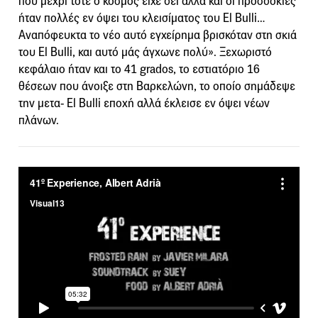
που μέχρι τότε ο κόσμος είχε δει αλλά και οι προσδοκίες
ήταν πολλές εν όψει του κλεισίματος του El Bulli…
Αναπόφευκτα το νέο αυτό εγχείρημα βρισκόταν στη σκιά
του El Bulli, και αυτό μάς άγχωνε πολύ». Ξεχωριστό
κεφάλαιο ήταν και το 41 grados, το εστιατόριο 16
θέσεων που άνοιξε στη Βαρκελώνη, το οπoίο σημάδεψε
την μετα- El Bulli εποχή αλλά έκλεισε εν όψει νέων
πλάνων.