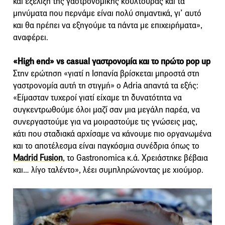
και εξέλιξη της γαστρονομικής κουλτούρας και τα
μηνύματα που περνάμε είναι πολύ σημαντικά, γι’ αυτό
και θα πρέπει να εξηγούμε τα πάντα με επιχειρήματα»,
αναφέρει.
«High end» vs casual γαστρονομία και το πρώτο pop up
Στην ερώτηση «γιατί η Ισπανία βρίσκεται μπροστά στη
γαστρονομία αυτή τη στιγμή» o Adria απαντά τα εξής:
«Είμασταν τυχεροί γιατί είχαμε τη δυνατότητα να
συγκεντρωθούμε όλοι μαζί σαν μια μεγάλη παρέα, να
συνεργαστούμε για να μοιραστούμε τις γνώσεις μας,
κάτι που σταδιακά αρχίσαμε να κάνουμε πιο οργανωμένα
και το αποτέλεσμα είναι παγκόσμια συνέδρια όπως το
Madrid Fusion
, το Gastronomica κ.ά. Χρειάστηκε βέβαια
και… λίγο ταλέντο», λέει συμπληρώνοντας με χιούμορ.