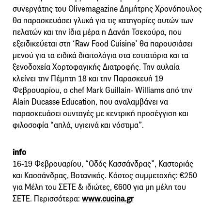
συνεργάτης του Olivemagazine Δημήτρης Χρονόπουλος
θα παρασκευάσει γλυκά για τις κατηγορίες αυτών των
πελατών και την ίδια μέρα η Δανάη Τσεκούρα, που
εξειδικεύεται στη ‘Raw Food Cuisine’ θα παρουσιάσει
μενού για τα ειδικά διαιτολόγια στα εστιατόρια και τα
ξενοδοχεία Χορτοφαγικής Διατροφής. Την αυλαία
κλείνει την Πέμπτη 18 και την Παρασκευή 19
Φεβρουαρίου, ο chef Mark Guillain- Williams από την
Alain Ducasse Education, που αναλαμβάνει να
παρασκευάσει συνταγές με κεντρική προσέγγιση και
φιλοσοφία “απλά, υγιεινά και νόστιμα”.
info
16-19 Φεβρουαρίου, “Οδός Κασσάνδρας”, Καστοριάς
και Κασσάνδρας, Βοτανικός. Κόστος συμμετοχής: €250
για Μέλη του ΣΕΤΕ & ιδιώτες, €600 για μη μέλη του
ΣΕΤΕ. Περισσότερα:
www.cucina.gr