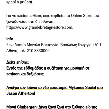
κρασί ή μπύρα).
Για να κλείσετε θέση, επισκεφθείτε το Online Store του
ξενοδοχείου στη διεύθυνση
https://www.grandebretagnestore.com.
info
Ξενοδοχείο Μεγάλη Βρεταννία, Βασιλέως Γεωργίου Α’ 1,
Αθήνα, τηλ. 210 3330000.
Δείτε επίσης:
Εντός της εβδομάδας η συζήτηση για μουσική σε
εστίαση και δεξιώσεις
Ανοίγει τον Ιούνιο το νέο εστιατόριο Μykonos Social του
Jason Atherton!
Μονή Gimbergen: Δίνει ξανά ζωή στo ζυθοποιείo της