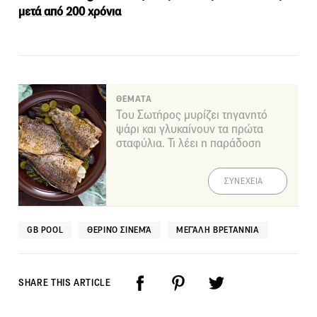
μετά από 200 χρόνια
ΘΕΜΑΤΑ
Του Σωτήρος μυρίζει τηγανητό
ψάρι και γλυκαίνουν τα πρώτα
σταφύλια. Τι λέει η παράδοση
ΣΥΝΕΧΕΙΑ
GB POOL
ΘΕΡΙΝΌ ΣΙΝΕΜΆ
ΜΕΓΆΛΗ ΒΡΕΤΑΝΝΊΑ
SHARE THIS ARTICLE