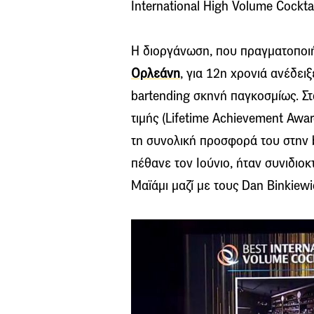
International High Volume Cocktai
Η διοργάνωση, που πραγματοποι
Ορλεάνη
, για 12η χρονιά ανέδει
bartending σκηνή παγκοσμίως. Στ
τιμής (Lifetime Achievement Awa
τη συνολική προσφορά του στην b
πέθανε τον Ιούνιο, ήταν συνιδιο
Μαϊάμι μαζί με τους Dan Binkiewi