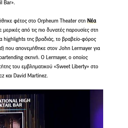
l Bar».
ήθηκε φέτος στο Orpheum Theater στη
Νέα
ξε μερικές από τις πιο δυνατές παρουσίες στη
α highlights της βραδιάς, το βραβείο-φόρος
rd) που απονεμήθηκε στον John Lermayer για
artending σκηνή. Ο Lermayer, ο οποίος
κτήτης του εμβληματικού «Sweet Liberty» στο
cz και David Martinez.