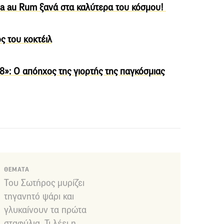
aba au Rum ξανά στα καλύτερα του κόσμου!
ος του κοκτέιλ
18»: Ο απόηχος της γιορτής της παγκόσμιας
ΘΕΜΑΤΑ
Του Σωτήρος μυρίζει
τηγανητό ψάρι και
γλυκαίνουν τα πρώτα
σταφύλια. Τι λέει η