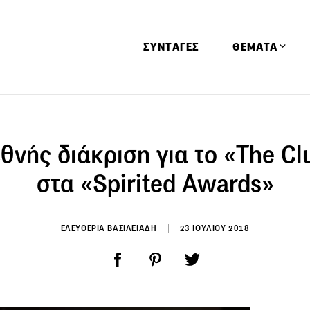
ΣΥΝΤΑΓΕΣ
ΘΕΜΑΤΑ
Απόψεις
Αφιερώματα
θνής διάκριση για το «The C
Ειδήσεις
στα «Spirited Awards»
Έρευνες
Οινοπνευματώ
ΕΛΕΥΘΕΡΙΑ ΒΑΣΙΛΕΙΑΔΗ
23 ΙΟΥΛΙΟΥ 2018
Παιδί
Υγεία & Διατρ