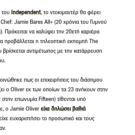
α του
Independent
, το ντοκιμαντέρ θα φέρει
 Chef: Jamie Bares All» (20 χρόνια του Γυμνού
). Πρόκειται να καλύψει την 20ετή καριέρα
να προβάλλεται η τηλεοπτική εκπομπή The
υ βρίσκεται αντιμέτωπος με την κατάρρευση
ου.
οινώθηκε πως οι επιχειρήσεις του διάσημου
ξει ο Οliver εκ των οποίων τα 23 ανήκουν στην
2 στην επωνυμία Fifteen) τίθενται υπό
τε, ο Jamie Oliver
είχε δηλώσει βαθιά
 είχε ευχαριστήσει το προσωπικό και τους
αν.