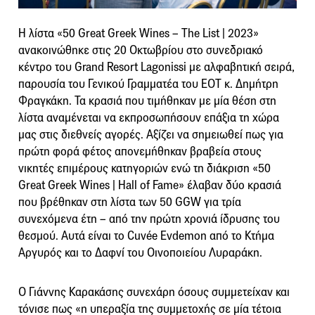
Η λίστα «50 Great Greek Wines – The List | 2023»
ανακοινώθηκε στις 20 Οκτωβρίου στο συνεδριακό
κέντρο του Grand Resort Lagonissi με αλφαβητική σειρά,
παρουσία του Γενικού Γραμματέα του ΕΟΤ κ. Δημήτρη
Φραγκάκη. Τα κρασιά που τιμήθηκαν με μία θέση στη
λίστα αναμένεται να εκπροσωπήσουν επάξια τη χώρα
μας στις διεθνείς αγορές. Αξίζει να σημειωθεί πως για
πρώτη φορά φέτος απονεμήθηκαν βραβεία στους
νικητές επιμέρους κατηγοριών ενώ τη διάκριση «50
Great Greek Wines | Hall of Fame» έλαβαν δύο κρασιά
που βρέθηκαν στη λίστα των 50 GGW για τρία
συνεχόμενα έτη – από την πρώτη χρονιά ίδρυσης του
θεσμού. Αυτά είναι το Cuvée Evdemon από το Κτήμα
Αργυρός και το Δαφνί του Οινοποιείου Λυραράκη.
Ο Γιάννης Καρακάσης συνεχάρη όσους συμμετείχαν και
τόνισε πως «η υπεραξία της συμμετοχής σε μία τέτοια