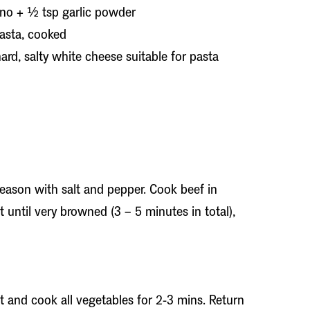
ano + ½ tsp garlic powder
pasta, cooked
hard, salty white cheese suitable for pasta
Season with salt and pepper. Cook beef in
ot until very browned (3 – 5 minutes in total),
t and cook all vegetables for 2-3 mins. Return