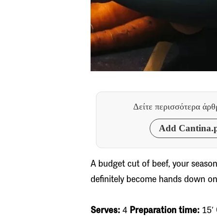
Δείτε περισσότερα άρ
Add Cantina.p
A budget cut of beef, your seasona
definitely become hands down one 
Serves:
4
Preparation time:
15′