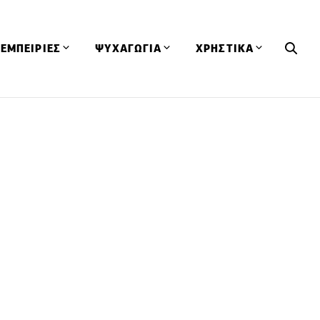
ΕΜΠΕΙΡΙΕΣ
ΨΥΧΑΓΩΓΙΑ
ΧΡΗΣΤΙΚΑ
Εκδηλώσεις
CineFood
Θερμιδομετρητής
Εστιατόρια
Lifestyle
Λεξικό Κουζίνας
ΣΥΝΤΑΓΕΣ
ΑΡΘΡΑ
Μαγαζιά
Viral Videos
Συμβουλές
Πρόσωπα
Βιβλία
Τα Φρέσκα Του Μήνα
δη
Προϊόντα
Διαγωνισμοί
Τεχνικές
Ταξίδια
Κουίζ
οφή