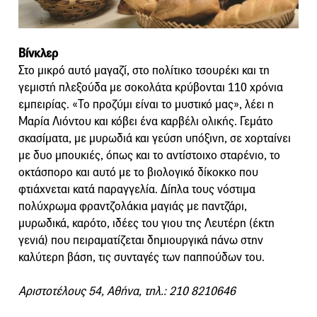
Βίνκλερ
Στο μικρό αυτό μαγαζί, στο πολίτικο τσουρέκι και τη
γεμιστή πλεξούδα με σοκολάτα κρύβονται 110 χρόνια
εμπειρίας. «Το προζύμι είναι το μυστικό μας», λέει η
Μαρία Λιόντου και κόβει ένα καρβέλι ολικής. Γεμάτο
σκασίματα, με μυρωδιά και γεύση υπόξινη, σε χορταίνει
με δυο μπουκιές, όπως και το αντίστοιχο σταρένιο, το
οκτάσπορο και αυτό με το βιολογικό δίκοκκο που
φτιάχνεται κατά παραγγελία. Δίπλα τους νόστιμα
πολύχρωμα φραντζολάκια μαγιάς με παντζάρι,
μυρωδικά, καρότο, ιδέες του γιου της Λευτέρη (έκτη
γενιά) που πειραματίζεται δημιουργικά πάνω στην
καλύτερη βάση, τις συνταγές των παππούδων του.
Αριστοτέλους 54, Αθήνα, τηλ.: 210 8210646