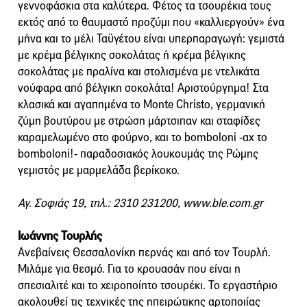
γεννοφάσκια στα καλύτερα. Φέτος τα τσουρέκια τους
εκτός από το θαυμαστό προζύμι που «καλλιεργούν» ένα
μήνα και το μέλι Ταϋγέτου είναι υπερπαραγωγή: γεμιστά
με κρέμα βέλγικης σοκολάτας ή κρέμα βέλγικης
σοκολάτας με πραλίνα και στολισμένα με ντελικάτα
νούφαρα από βέλγικη σοκολάτα! Αριστούργημα! Στα
κλασικά και αγαπημένα το Monte Christo, γερμανική
ζύμη βουτύρου με στρώση μάρτσιπαν και σταφίδες
καραμελωμένο στο φούρνο, και το bomboloni -αχ το
bomboloni!- παραδοσιακός λουκουμάς της Ρώμης
γεμιστός με μαρμελάδα βερίκοκο.
Αγ. Σοφιάς 19, τηλ.: 2310 231200, www.ble.com.gr
Ιωάννης Τουρλής
Ανεβαίνεις Θεσσαλονίκη περνάς και από τον Τουρλή.
Μιλάμε για θεσμό. Για το κρουασάν που είναι η
σπεσιαλιτέ και το χειροποίητο τσουρέκι. Το εργαστήριο
ακολουθεί τις τεχνικές της ηπειρώτικης αρτοποιίας