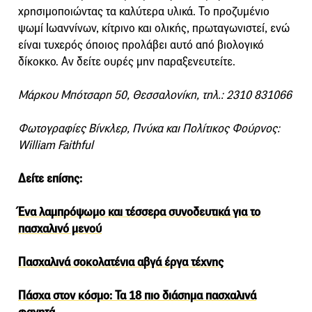
χρησιμοποιώντας τα καλύτερα υλικά. Το προζυμένιο
ψωμί Ιωαννίνων, κίτρινο και ολικής, πρωταγωνιστεί, ενώ
είναι τυχερός όποιος προλάβει αυτό από βιολογικό
δίκοκκο. Αν δείτε ουρές μην παραξενευτείτε.
Μάρκου Μπότσαρη 50, Θεσσαλονίκη, τηλ.: 2310 831066
Φωτογραφίες Βίνκλερ, Πνύκα και Πολίτικος Φούρνος:
William Faithful
Δείτε επίσης:
Ένα λαμπρόψωμο και τέσσερα συνοδευτικά για το
πασχαλινό μενού
Πασχαλινά σοκολατένια αβγά έργα τέχνης
Πάσχα στον κόσμο: Τα 18 πιο διάσημα πασχαλινά