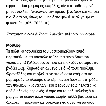
τους με προζύμι και λίγη μαγιά, με τραγανή κόρα και
αφράτη ψίχα με μικρές κυψέλες, είναι το καθημερινό
μπεστ σέλλερ. Αναλόγως την ημέρα, βγάζουν και κάποια
πιο ιδιαίτερα, όπως το μυρωδάτο ψωμί με πλιγούρι και
φουντούκι (κάθε Σάββατο).
Ζαχαρίτσα 42-44 & Ζίννη, Κουκάκι, τηλ.: 210 9227686
Μούλιος
Τα πολίτικα τσουρέκια του μοσχομυρίζουν χυμό
πορτοκάλι και τα πασχαλοκούλουρα αγνό βούτυρο
γάλακτος. Ο ξυλόφουρνος που καίει σχεδόν ασταμάτητα
βγάζει ψωμί ζυμωτό φτιαγμένο με δικό τους προζύμι.
Φραντζόλες και καρβέλια σε ακανόνιστα σχήματα που
μαρτυρούν το πλάσιμο στο χέρι, αντιστέκονται στη μόδα
των ψωμιών «μοντέλων» και φέρνουν εδώ πελάτες και
από διπλανές περιοχές. Ακόμα και το πολυτελείας ή η
μαργαρίτα έχουν άλλη γεύση, χωρίς πολλά βούτυρα και
ζάχαρες. Φτιάχνουν και σοκολατένια αυγά και λαγούς