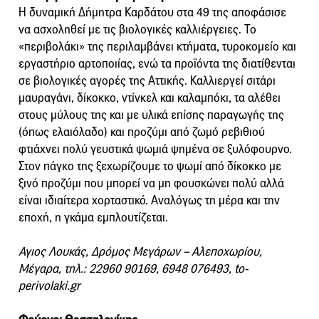
Η δυναμική Δήμητρα Καρδάτου στα 49 της αποφάσισε
να ασχοληθεί με τις βιολογικές καλλιέργειες. Το
«περιβολάκι» της περιλαμβάνει κτήματα, τυροκομείο και
εργαστήριο αρτοποιίας, ενώ τα προϊόντα της διατίθενται
σε βιολογικές αγορές της Αττικής. Καλλιεργεί σιτάρι
μαυραγάνι, δίκοκκο, ντίνκελ και καλαμπόκι, τα αλέθει
στους μύλους της και με υλικά επίσης παραγωγής της
(όπως ελαιόλαδο) και προζύμι από ζωμό ρεβιθιού
φτιάχνει πολύ γευστικά ψωμιά ψημένα σε ξυλόφουρνο.
Στον πάγκο της ξεχωρίζουμε το ψωμί από δίκοκκο με
ξινό προζύμι που μπορεί να μη φουσκώνει πολύ αλλά
είναι ιδιαίτερα χορταστικό. Αναλόγως τη μέρα και την
εποχή, η γκάμα εμπλουτίζεται.
Αγιος Λουκάς, Δρόμος Μεγάρων – Αλεποχωρίου,
Μέγαρα, τηλ.: 22960 90169, 6948 076493, to-
perivolaki.gr