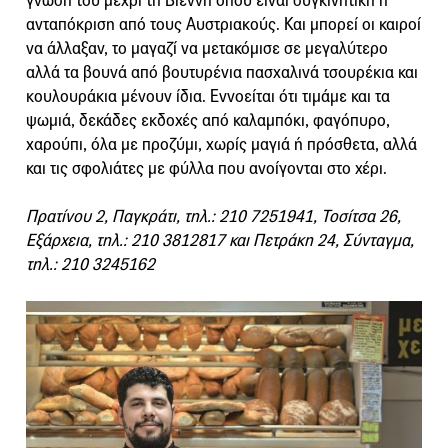
γνώση του μέχρι τη Βιέννη όπου είναι συγκινητική η
ανταπόκριση από τους Αυστριακούς. Και μπορεί οι καιροί
να άλλαξαν, το μαγαζί να μετακόμισε σε μεγαλύτερο
αλλά τα βουνά από βουτυρένια πασχαλινά τσουρέκια και
κουλουράκια μένουν ίδια. Εννοείται ότι τιμάμε και τα
ψωμιά, δεκάδες εκδοχές από καλαμπόκι, φαγόπυρο,
χαρούπι, όλα με προζύμι, χωρίς μαγιά ή πρόσθετα, αλλά
και τις σφολιάτες με φύλλα που ανοίγονται στο χέρι.
Πρατίνου 2, Παγκράτι, τηλ.: 210 7251941, Τοσίτσα 26,
Εξάρχεια, τηλ.: 210 3812817 και Πετράκη 24, Σύνταγμα,
τηλ.: 210 3245162