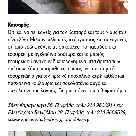
Κατσαρός
Ο,τι και να πει κανείς για τον Κατσαρό και τους γιούς του
είναι λίγο. Μιλούν, άλλωστε, τα έργα τους και το γεγονός
ότι από εδώ φεύγεις με σακούλες. Το παραδοσιακό
τσουρέκι με αγελαδινό βούτυρο και το μπριός
τσουρεκιού ανήκουν δικαιολογημένα, στα άριστα των
αρίστων. Κάντε προμήθειες, επίσης, και σε ατομικά
τσουρεκάκια για τον πρωινό πασχαλινό καφέ καθώς και
πασχαλινά κουλούρια και σοκολατένια αυγά και
σοκολατένιους λαγούς. Για μας πάντα, ποια βαφτιστήρια;
Σάκη Καράγιωργα 56, Γλυφάδα, τηλ.: 210 9630914 και
Ελευθερίου Βενιζέλου 28, Γλυφάδα, τηλ.: 210 9608528,
www.katsarosbakeshop.gr και delivery.