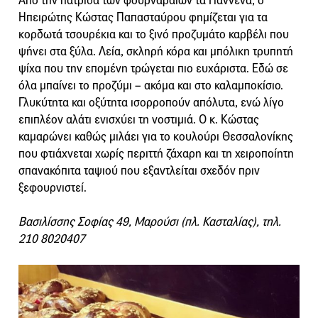
Από την πατρίδα των φουρναραίων τα Γιάννενα, ο
Ηπειρώτης Κώστας Παπασταύρου φημίζεται για τα
κορδωτά τσουρέκια και το ξινό προζυμάτο καρβέλι που
ψήνει στα ξύλα. Λεία, σκληρή κόρα και μπόλικη τρυπητή
ψίχα που την επομένη τρώγεται πιο ευχάριστα. Εδώ σε
όλα μπαίνει το προζύμι – ακόμα και στο καλαμποκίσιο.
Γλυκύτητα και οξύτητα ισορροπούν απόλυτα, ενώ λίγο
επιπλέον αλάτι ενισχύει τη νοστιμιά. Ο κ. Κώστας
καμαρώνει καθώς μιλάει για το κουλούρι Θεσσαλονίκης
που φτιάχνεται χωρίς περιττή ζάχαρη και τη χειροποίητη
σπανακόπιτα ταψιού που εξαντλείται σχεδόν πριν
ξεφουρνιστεί.
Βασιλίσσης Σοφίας 49, Μαρούσι (πλ. Κασταλίας), τηλ.
210 8020407