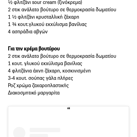
½ φλιτζάνι sour cream (ξινόκρεμα)
2 στικ ανάλατο βούτυρο σε θερμοκρασία δωματίου
1 ½ φλιτζάνι κρυσταλλική ζάχαρη
1 ¾ κουτ.γλυκού εκχύλισμα βανίλιας
4 ασπράδια αβγών
Για την κρέμα βουτύρου
2 στικ ανάλατο βούτυρο σε θερμοκρασία δωματίου
1 κουτ. γλυκού εκχύλισμα βανίλιας
4 φλιτζάνια άχνη ζάχαρη, κοσκινισμένη
3-4 κουτ. σούπας γάλα πλήρες
Ροζ χρώμα ζαχαροπλαστικής
Διακοσμητικό μαργαρίτα