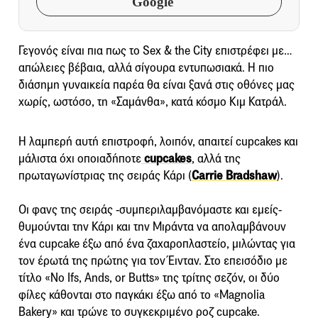
Google
Γεγονός είναι πια πως το Sex & the City επιστρέφει με…
απώλειες βέβαια, αλλά σίγουρα εντυπωσιακά. Η πιο
διάσημη γυναικεία παρέα θα είναι ξανά στις οθόνες μας
χωρίς, ωστόσο, τη «Σαμάνθα», κατά κόσμο Κιμ Κατράλ.
Η λαμπερή αυτή επιστροφή, λοιπόν, απαιτεί cupcakes και
μάλιστα όχι οποιαδήποτε
cupcakes
, αλλά της
πρωταγωνίστριας της σειράς Κάρι (
Carrie Bradshaw
).
Οι φανς της σειράς -συμπεριλαμβανόμαστε και εμείς-
θυμούνται την Κάρι και την Μιράντα να απολαμβάνουν
ένα cupcake έξω από ένα ζαχαροπλαστείο, μιλώντας για
τον έρωτά της πρώτης για τον Έινταν. Στο επεισόδιο με
τίτλο «No Ifs, Ands, or Butts» της τρίτης σεζόν, οι δύο
φίλες κάθονται στο παγκάκι έξω από το «Magnolia
Bakery» και τρώνε το συγκεκριμένο ροζ cupcake.