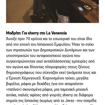
Μαδρίτη: Για sherry στο La Venencia
Άνοιξε πριν 70 χρόνια και το εσωτερικό του είναι ίδιο
από την εποχή του Ισπανικού Εμφυλίου. Ήταν το στέκι
των στρατιωτών των Δημοκρατικών Δυνάμεων και των
υποστηρικτών του αντιφασιστικού αγώνα που
συγκεντρώνονταν εκεί ανταλλάσσοντας εμπειρίες από
τον αγώνα και δίνοντας πληροφορίες στους ξένους
δημοσιογράφους που σύχναζαν εκεί (ανάμεσα τους και
ο Έρνεστ Χέμινγουεϊ). Κιτρινισμένοι τοίχοι, μεγάλα
βαρέλια, ράφια με δεκάδες (για την απαραίτητη
«πατίνα») σκονισμένα ράφια, μια ταμειακή μηχανή
αντίκα, παλιές αφίσες από γιορτές sherry σε διάφορα
σημεία της Ισπανίας (κυρίως από το Jerez –την πατρίδα