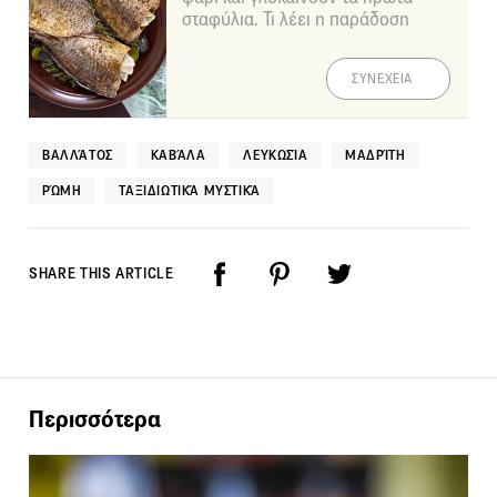
σταφύλια. Τι λέει η παράδοση
ΣΥΝΕΧΕΙΑ
ΒΑΛΛΆΤΟΣ
ΚΑΒΆΛΑ
ΛΕΥΚΩΣΊΑ
ΜΑΔΡΊΤΗ
ΡΏΜΗ
ΤΑΞΙΔΙΩΤΙΚΆ ΜΥΣΤΙΚΆ
SHARE THIS ARTICLE
Περισσότερα