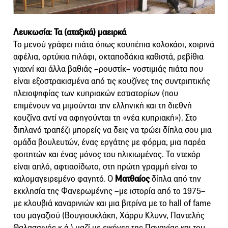
Λευκωσία: Τα (αταξικά) μαειρκά
Το μενού γράφει πιάτα όπως κουπέπια κολοκάσι, χοιρινά
αφέλια, ορτύκια πιλάφι, οκταποδάκια καθιστά, ρεβίθια
γιαχνί και άλλα βαθιάς –ρουστίκ– νοστιμιάς πιάτα που
είναι εξοστρακισμένα από τις κουζίνες της συντριπτικής
πλειοψηφίας των κυπριακών εστιατορίων (που
επιμένουν να μιμούνται την ελληνική και τη διεθνή
κουζίνα αντί να αφηγούνται τη «νέα κυπριακή»). Στο
διπλανό τραπέζι μπορείς να δεις να τρώει δίπλα σου μια
ομάδα βουλευτών, ένας εργάτης με φόρμα, μια παρέα
φοιτητών και ένας μόνος του ηλικιωμένος. Το ντεκόρ
είναι απλό, αφτιασίδωτο, στη πρώτη γραμμή είναι το
καλομαγειρεμένο φαγητό. Ο
Ματθαίος
δίπλα από την
εκκλησία της Φανερωμένης –με ιστορία από το 1975–
με κλουβιά καναρινιών και μια βιτρίνα με το hall of fame
του μαγαζιού (Βουγιουκλάκη, Χάρρυ Κλυνν, Παντελής
Θαλασσινός κ.ά.) μαζί με εικόνες της Παναγίας και του