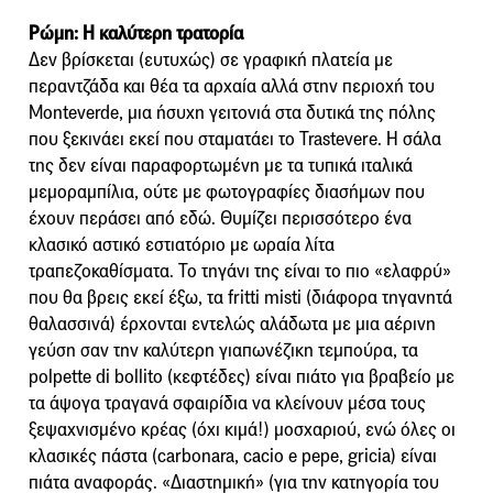
Ρώμη: Η καλύτερη τρατορία
Δεν βρίσκεται (ευτυχώς) σε γραφική πλατεία με
περαντζάδα και θέα τα αρχαία αλλά στην περιοχή του
Monteverde, μια ήσυχη γειτονιά στα δυτικά της πόλης
που ξεκινάει εκεί που σταματάει το Trastevere. Η σάλα
της δεν είναι παραφορτωμένη με τα τυπικά ιταλικά
μεμοραμπίλια, ούτε με φωτογραφίες διασήμων που
έχουν περάσει από εδώ. Θυμίζει περισσότερο ένα
κλασικό αστικό εστιατόριο με ωραία λίτα
τραπεζοκαθίσματα. Το τηγάνι της είναι το πιο «ελαφρύ»
που θα βρεις εκεί έξω, τα fritti misti (διάφορα τηγανητά
θαλασσινά) έρχονται εντελώς αλάδωτα με μια αέρινη
γεύση σαν την καλύτερη γιαπωνέζικη τεμπούρα, τα
polpette di bollito (κεφτέδες) είναι πιάτο για βραβείο με
τα άψογα τραγανά σφαιρίδια να κλείνουν μέσα τους
ξεψαχνισμένο κρέας (όχι κιμά!) μοσχαριού, ενώ όλες οι
κλασικές πάστα (carbonara, cacio e pepe, gricia) είναι
πιάτα αναφοράς. «Διαστημική» (για την κατηγορία του