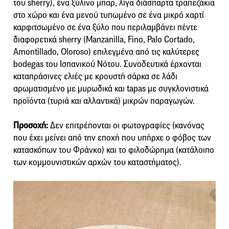
του sherry), ένα ξύλινο μπαρ, λίγα διάσπαρτα τραπεζάκια
στο χώρο και ένα μενού τυπωμένο σε ένα μικρό χαρτί
καρφιτσωμένο σε ένα ξύλο που περιλαμβάνει πέντε
διαφορετικά sherry (Manzanilla, Fino, Palo Cortado,
Amontillado, Oloroso) επιλεγμένα από τις καλύτερες
bodegas του Ισπανικού Νότου. Συνοδευτικά έρχονται
καταπράσινες ελιές με κρουστή σάρκα σε λάδι
αρωματισμένο με μυρωδικά και tapas με συγκλονιστικά
προϊόντα (τυριά και αλλαντικά) μικρών παραγωγών.
Προσοχή:
Δεν επιτρέπονται οι φωτογραφίες (κανόνας
που έχει μείνει από την εποχή που υπήρχε ο φόβος των
κατασκόπων του Φράνκο) και το φιλοδώρημα (κατάλοιπο
των κομμουνιστικών αρχών του καταστήματος).