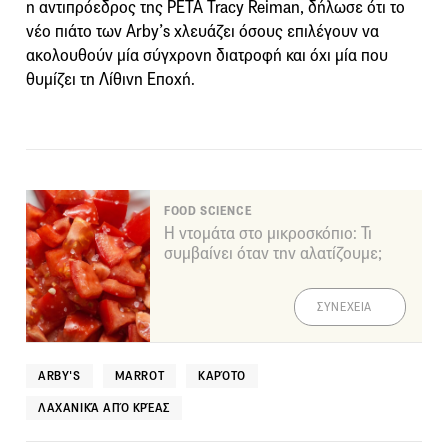
η αντιπρόεδρος της PETA Tracy Reiman, δήλωσε ότι το
νέο πιάτο των Arby’s χλευάζει όσους επιλέγουν να
ακολουθούν μία σύγχρονη διατροφή και όχι μία που
θυμίζει τη Λίθινη Εποχή.
FOOD SCIENCE
Η ντομάτα στο μικροσκόπιο: Τι
συμβαίνει όταν την αλατίζουμε;
ΣΥΝΕΧΕΙΑ
ARBY'S
MARROT
ΚΑΡΌΤΟ
ΛΑΧΑΝΙΚΆ ΑΠΌ ΚΡΈΑΣ