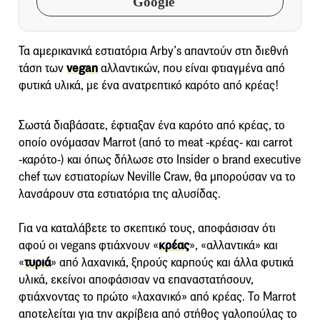
Google
Τα αμερικανικά εστιατόρια Arby’s απαντούν στη διεθνή
τάση των
vegan
αλλαντικών, που είναι φτιαγμένα από
φυτικά υλικά, με ένα ανατρεπτικό καρότο από κρέας!
Σωστά διαβάσατε, έφτιαξαν ένα καρότο από κρέας, το
οποίο ονόμασαν Marrot (από το meat -κρέας- και carrot
-καρότο-) και όπως δήλωσε στο Insider o brand executive
chef των εστιατορίων Neville Craw, θα μπορούσαν να το
λανσάρουν στα εστιατόρια της αλυσίδας.
Για να καταλάβετε το σκεπτικό τους, αποφάσισαν ότι
αφού οι vegans φτιάχνουν «
κρέας
», «αλλαντικά» και
«
τυριά
» από λαχανικά, ξηρούς καρπούς και άλλα φυτικά
υλικά, εκείνοι αποφάσισαν να επαναστατήσουν,
φτιάχνοντας το πρώτο «λαχανικό» από κρέας. Το Marrot
αποτελείται για την ακρίβεια από στήθος γαλοπούλας το