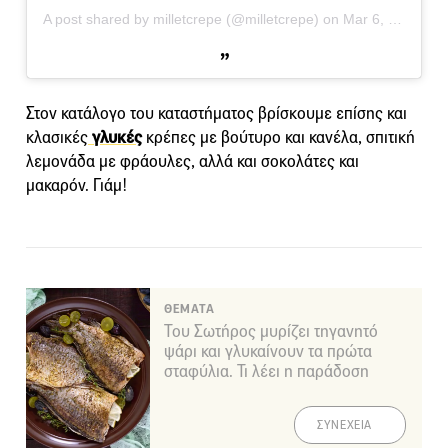
A post shared by milletcrepe (@milletcrepe)
on
Mar 6, 2019 at 9:22pm PST
Στον κατάλογο του καταστήματος βρίσκουμε επίσης και
κλασικές
γλυκές
κρέπες με βούτυρο και κανέλα, σπιτική
λεμονάδα με φράουλες, αλλά και σοκολάτες και
μακαρόν. Γιάμ!
ΘΕΜΑΤΑ
Του Σωτήρος μυρίζει τηγανητό
ψάρι και γλυκαίνουν τα πρώτα
σταφύλια. Τι λέει η παράδοση
ΣΥΝΕΧΕΙΑ