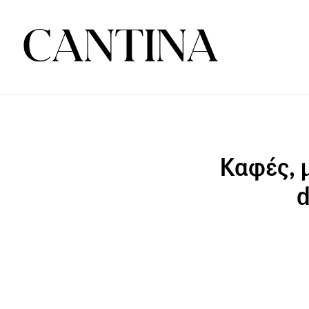
Καφές, μ
d