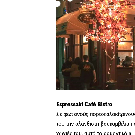
Espressaki Café Bistro
Σε φωτεινούς πορτοκαλοκίτρινους
του την ολάνθιστη βουκαμβίλια πο
γωνιές του, αυτό το ρομαντικό all