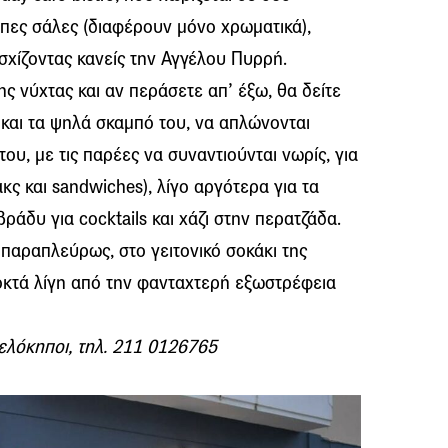
υπες σάλες (διαφέρουν μόνο χρωματικά),
χίζοντας κανείς την Αγγέλου Πυρρή.
ης νύχτας και αν περάσετε απ’ έξω, θα δείτε
και τα ψηλά σκαμπό του, να απλώνονται
υ, με τις παρέες να συναντιούνται νωρίς, για
κς και sandwiches), λίγο αργότερα για τα
ο βράδυ για cocktails και χάζι στην περατζάδα.
 παραπλεύρως, στο γειτονικό σοκάκι της
οκτά λίγη από την φανταχτερή εξωστρέφεια
λόκηποι, τηλ. 211 0126765