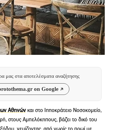
θρα μας
στα αποτελέσματα αναζήτησης
rotothema.gr on Google
των Αθηνών
και στο Ιπποκράτειο Νοσοκομείο,
ρή, στους Αμπελόκηπους, βάζει το δικό του
ξόδου, γεμίζοντας, από νωρίς το πρωί με