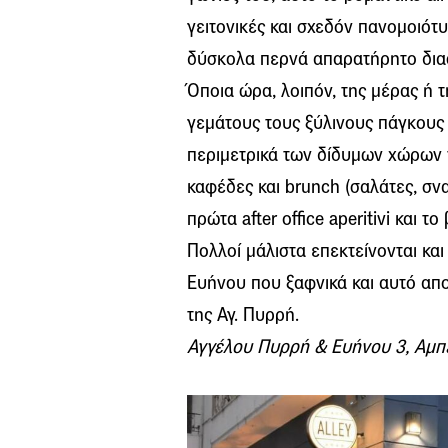
γειτονικές και σχεδόν πανομοιότ
δύσκολα περνά απαρατήρητο διασ
Όποια ώρα, λοιπόν, της μέρας ή τ
γεμάτους τους ξύλινους πάγκους 
περιμετρικά των δίδυμων χώρων το
καφέδες και brunch (σαλάτες, σνα
πρώτα after office aperitivi και τ
Πολλοί μάλιστα επεκτείνονται και
Ευήνου που ξαφνικά και αυτό απ
της Αγ. Πυρρή.
Αγγέλου Πυρρή & Ευήνου 3, Αμπε