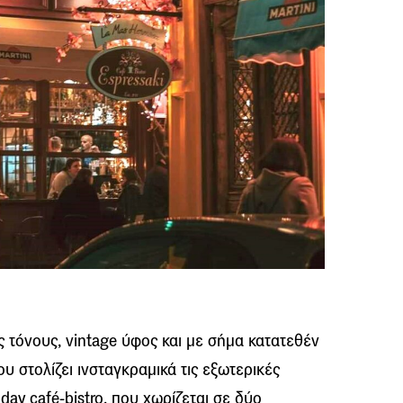
 τόνους, vintage ύφος και με σήμα κατατεθέν
υ στολίζει ινσταγκραμικά τις εξωτερικές
 day café-bistro, που χωρίζεται σε δύο