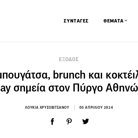
ΣΥΝΤΑΓΕΣ
ΘΕΜΑΤΑ
Απόψεις
ΕΞΟΔΟΣ
Αφιερώματα
πουγάτσα, brunch και κοκτέιλ
Ειδήσεις
Έρευνες
ay σημεία στον Πύργο Αθην
Οινοπνευματώ
Παιδί
ΛΟΥΚΙΑ ΧΡΥΣΟΒΙΤΣΑΝΟΥ
05 ΑΠΡΙΛΙΟΥ 2024
Υγεία & Διατρ