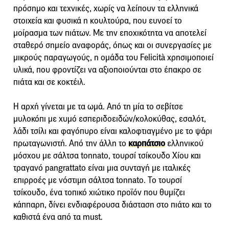
πρόσημο και τεχνικές, χωρίς να λείπουν τα ελληνικά
στοιχεία και φυσικά η κουλτούρα, που ευνοεί το
μοίρασμα των πιάτων. Με την
εποχικότητα να αποτελεί
σταθερό σημείο αναφοράς, όπως και οι συνεργασίες με
μικρούς παραγωγούς, η ομάδα του Felicità χρησιμοποιεί
υλικά, που φροντίζει να αξιοποιούνται στο έπακρο σε
πιάτα και σε κοκτέιλ.
Η αρχή γίνεται με τα ωμά. Από τη μία το σεβίτσε
μυλοκόπι με χυμό εσπεριδοειδών/κολοκύθας, εσαλότ,
λάδι τσίλι και φαγόπυρο είναι καλοφτιαγμένο με το ψάρι
πρωταγωνιστή. Από την άλλη το
καρπάτσιο
ελληνικού
μόσχου με σάλτσα tonnato, τουρσί τσίκουδο Χίου και
τραγανό pangrattato είναι μια συνταγή με ιταλικές
επιρροές με νόστιμη σάλτσα tonnato. Το τουρσί
τσίκουδο, ένα τοπικό χιώτικο προϊόν που θυμίζει
κάππαρη, δίνει ενδιαφέρουσα διάσταση στο πιάτο και το
καθιστά ένα από τα must.