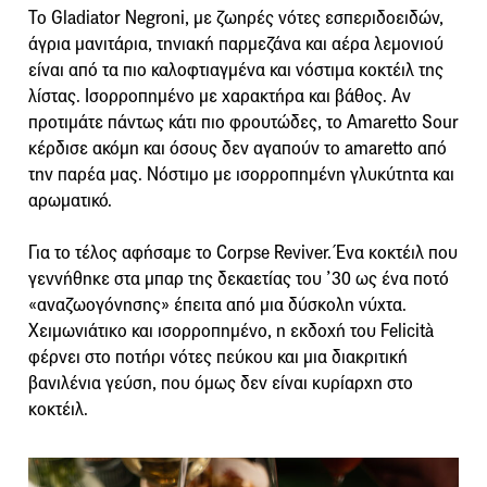
Το Gladiator Negroni, με ζωηρές νότες εσπεριδοειδών,
άγρια μανιτάρια, τηνιακή παρμεζάνα και αέρα λεμονιού
είναι από τα πιο καλοφτιαγμένα και νόστιμα κοκτέιλ της
λίστας. Ισορροπημένο με χαρακτήρα και βάθος.
Αν
προτιμάτε πάντως κάτι πιο φρουτώδες, το Amaretto Sour
κέρδισε ακόμη και όσους δεν αγαπούν το amaretto από
την παρέα μας. Νόστιμο με ισορροπημένη γλυκύτητα και
αρωματικό.
Για το τέλος αφήσαμε το Corpse Reviver. Ένα κοκτέιλ που
γεννήθηκε στα μπαρ της δεκαετίας του ’30 ως ένα ποτό
«αναζωογόνησης» έπειτα από μια δύσκολη νύχτα.
Χειμωνιάτικο και ισορροπημένο, η εκδοχή του Felicità
φέρνει στο ποτήρι νότες πεύκου και μια διακριτική
βανιλένια γεύση, που όμως δεν είναι κυρίαρχη στο
κοκτέιλ.