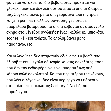
φαίνεται να ισχύει το ίδιο βέβαια όταν πρόκειται για
γλυκάκι, μιας και δεν λείπουν ούτε αυτά από τη διατροφή
της. Συγκεκριμένα, με το απογευματινό τσάι της τρώει
και jam pennies ή αλλιώς σάντουιτς γεμιστά με
μαρμελάδα βατόμουρο, τα οποία κόβονται σε στρογγυλό
σχήμα στο μέγεθος αγγλικής πένας, καθώς και μπισκότα,
scones, κέικ και τούρτα. Το απολαμβάνει με το
παραπάνω, έτσι;
Και οι λιγούρες δεν σταματούν εδώ, αφού η βασίλισσα
Ελισάβετ έχει μεγάλη αδυναμία και στις σοκολάτες, τόση
που δεν την ενδιαφέρει να είναι απαραιτήτως από
κάποια καλή σοκολατερί. Και του περιπτέρου της κάνουν,
που λέει ο λόγος και δεν είναι περίεργο να υπάρχουν
στο παλάτι και σοκολάτες Cadbury ή Nestlé, για
παράδειγμα.