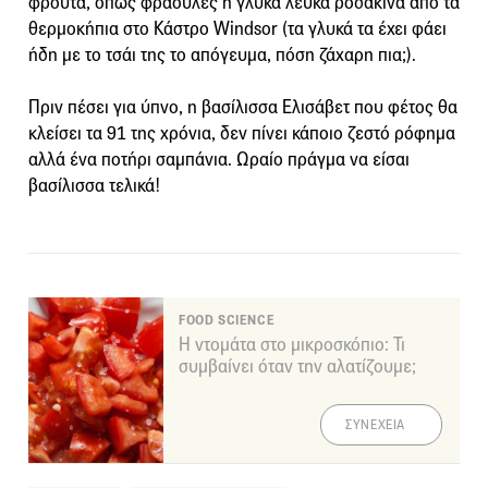
φρούτα, όπως φράουλες ή γλυκά λευκά ροδάκινα από τα
θερμοκήπια στο Κάστρο Windsor (τα γλυκά τα έχει φάει
ήδη με το τσάι της το απόγευμα, πόση ζάχαρη πια;).
Πριν πέσει για ύπνο, η βασίλισσα Ελισάβετ που φέτος θα
κλείσει τα 91 της χρόνια, δεν πίνει κάποιο ζεστό ρόφημα
αλλά ένα ποτήρι σαμπάνια. Ωραίο πράγμα να είσαι
βασίλισσα τελικά!
FOOD SCIENCE
Η ντομάτα στο μικροσκόπιο: Τι
συμβαίνει όταν την αλατίζουμε;
ΣΥΝΕΧΕΙΑ