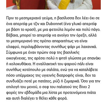
Πριν το μεσημεριανό γεύμα, η βασίλισσα δεν λέει όχι σε
ένα απεριτίφ με τζιν και Dubonnet (ένα γλυκό απεριτίφ
με βάση το κρασί), με μια φετούλα λεμόνι και πολύ πάγο.
Βέβαια, μπορεί το απεριτίφ να ανοίγει την όρεξη, αλλά
το μεσημεριανό της πρέπει απαραιτήτως να είναι
ελαφρύ, περιλαμβάνοντας συνήθως ψάρι με λαχανικά.
Σύμφωνα με έναν πρώην σεφ της βασιλικής
οικογένειας, της αρέσει πολύ η ψητή γλώσσα με σπανάκι
ή κολοκυθάκια. Η εναλλακτική του ψαριού πάλι είναι
συνήθως κοτόπουλο με σαλάτα, ενώ για να καταλάβετε
πόσο υπέρμαχος της υγιεινής διατροφής είναι, δεν τα
συνδυάζει ποτέ με πατάτες, ρύζι ή ζυμαρικά. Όσο για την
επιλογή του μενού, ο σεφ του παλατιού της δίνει 2
φορές την εβδομάδα μια λίστα με προτεινόμενα πιάτα
και αυτή διαλέγει τι θέλει κάθε φορά.