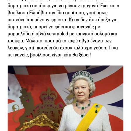
δημητριακά σε τάπερ για να μένουν τραγανά. Έχει και η
βασίλισσα Ελισάβετ την ίδια απαίτηση, γιατί όπως
πιστεύει έτσι μένουν φρέσκα! Κι αν δεν έχει όρεξη για
δημητριακά, μπορεί να φάει και φρυγανιές με
μαρμελάδα ή αβγά scrambled με καπνιστό σολομό και
τρούφα. Μάλιστα, προτιμά τα καφέ αβγά έναντι των
λευκών, γιατί πιστεύει ότι έχουν καλύτερη γεύση. Τι να
πει κανείς, βασίλισσα είναι, κάτι θα ξέρει!