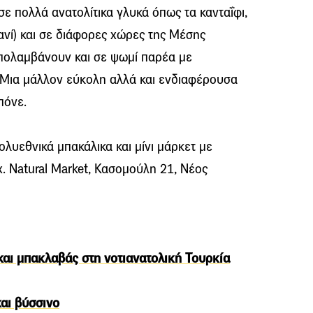
ε πολλά ανατολίτικα γλυκά όπως τα κανταΐφι,
νί) και σε διάφορες χώρες της Μέσης
απολαµβάνουν και σε ψωµί παρέα µε
. Μια µάλλον εύκολη αλλά και ενδιαφέρουσα
πόνε.
λυεθνικά µπακάλικα και µίνι µάρκετ µε
χ. Natural Μarket, Κασοµούλη 21, Νέος
και μπακλαβάς στη νοτιανατολική Τουρκία
αι βύσσινο