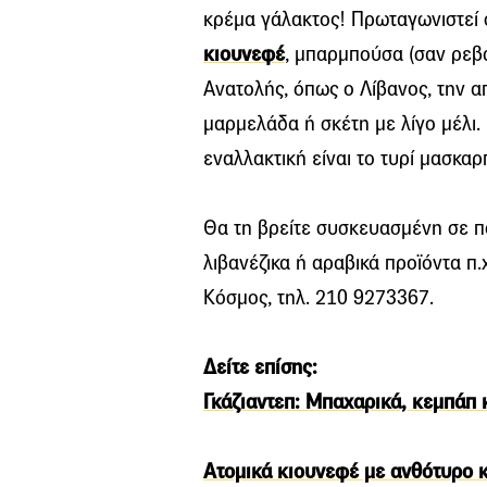
κρέµα γάλακτος! Πρωταγωνιστεί σ
κιουνεφέ
, µπαρµπούσα (σαν ρεβα
Ανατολής, όπως ο Λίβανος, την 
µαρµελάδα ή σκέτη µε λίγο µέλι
εναλλακτική είναι το τυρί µασκαρ
Θα τη βρείτε συσκευασµένη σε πο
λιβανέζικα ή αραβικά προϊόντα π.
Κόσµος, τηλ. 210 9273367.
Δείτε επίσης:
Γκάζιαντεπ: Μπαχαρικά, κεμπάπ 
Ατομικά κιουνεφέ με ανθότυρο κ