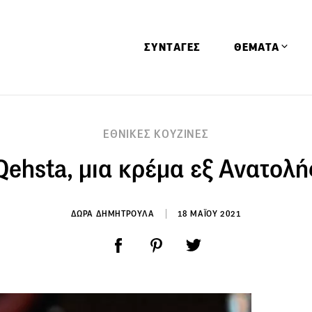
ΣΥΝΤΑΓΕΣ
ΘΕΜΑΤΑ
Απόψεις
ΕΘΝΙΚΕΣ ΚΟΥΖΙΝΕΣ
Αφιερώματα
Qehsta, μια κρέμα εξ Ανατολή
Ειδήσεις
Έρευνες
Οινοπνευματώ
ΔΩΡΑ ΔΗΜΗΤΡΟΥΛΑ
18 ΜΑΪΟΥ 2021
Παιδί
Υγεία & Διατρ