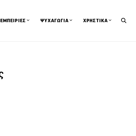
ΕΜΠΕΙΡΙΕΣ
ΨΥΧΑΓΩΓΙΑ
ΧΡΗΣΤΙΚΑ
Εκδηλώσεις
CineFood
Θερμιδομετρητής
Εστιατόρια
Lifestyle
Λεξικό Κουζίνας
ΣΥΝΤΑΓΕΣ
ΑΡΘΡΑ
ς
Μαγαζιά
Viral Videos
Συμβουλές
Πρόσωπα
Βιβλία
Τα Φρέσκα Του Μήνα
δη
Προϊόντα
Διαγωνισμοί
Τεχνικές
Ταξίδια
Κουίζ
οφή