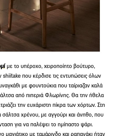
μί
με το υπέροχο, χειροποίητο βούτυρο,
shiitake που κέρδισε τις εντυπώσεις όλων
μναγκάθι με φουντούκια που ταίριαζαν καλά
 σάλτσα από πιπεριά Φλωρίνης. Θα την ήθελα
τριάζει την ευχάριστη πίκρα των χόρτων. Στη
α σάλτσα χρένου, με αγγούρι και άνηθο, που
νταση για να παλέψει το ημίπαστο ψάρι.
ο μαγιάτικο με ταμάρινδο και ραπανάκι ήταν