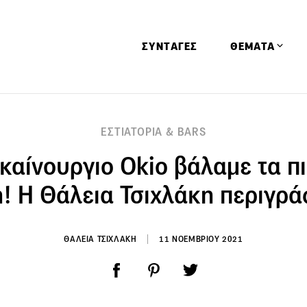
ΣΥΝΤΑΓΕΣ
ΘΕΜΑΤΑ
Απόψεις
ΕΣΤΙΑΤΟΡΙΑ & BARS
Αφιερώματα
καίνουργιο Οkio βάλαμε τα π
Ειδήσεις
Έρευνες
! Η Θάλεια Τσιχλάκη περιγρ
Οινοπνευματώ
Παιδί
ΘΑΛΕΙΑ ΤΣΙΧΛΑΚΗ
11 ΝΟΕΜΒΡΙΟΥ 2021
Υγεία & Διατρ