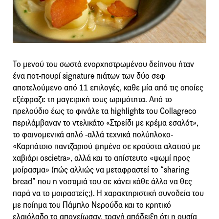
Το μενού του σωστά ενορχηστρωμένου δείπνου ήταν
ένα ποτ-πουρί signature πιάτων των δύο σεφ
αποτελούμενο από 11 επιλογές, καθε μία από τις οποίες
εξέφραζε τη μαγειρική τους ωριμότητα. Από το
πρελούδιο έως το φινάλε τα highlights του Collagreco
περιλάμβαναν το ντελικάτο «Στρείδι με κρέμα εσαλότ»,
το φαινομενικά απλό -αλλά τεχνικά πολύπλοκο-
«Καρπάτσιο παντζαριού ψημένο σε κρούστα αλατιού με
χαβιάρι oscietra», αλλά και το απίστευτο «ψωμί προς
μοίρασμα» (πώς αλλιώς να μεταφραστεί το “sharing
bread” που η νοστιμιά του σε κάνει κάθε άλλο να θες
παρά να το μοιραστείς;). Η χαρακτηριστική συνοδεία του
με ποίημα του Πάμπλο Νερούδα και το κρητικό
ελαιόλαδο το απογείωσαν, τρανή απόδειξη ότι η ουσία