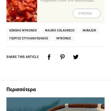
συμβαίνει όταν την αλατίζουμε;
ΣΥΝΕΧΕΙΑ
KENSHO MYKONOS
MAURO COLAGRECO
MIRAZUR
ΓΙΏΡΓΟΣ ΣΤΥΛΙΑΝΟΥΔΆΚΗΣ
ΜΎΚΟΝΟΣ
SHARE THIS ARTICLE
Περισσότερα