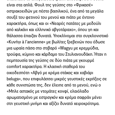
είναι στα απλά. Φουλ της γεύσης στο «Φρικασέ»
οστρακοειδών με πέστο βασιλικού, ένα από τα μεγάλα
σουξέ του φετινού του μενού και πιάτο με έντονο
χαρακτήρα, όπως και οι «Νεαρές πατάτες με μεδούλι
από καλκάνι και ελληνικό αβγοτάραχο», όπου γη και
θάλασσα έπαιζαν δυνατά. Υποκλίνομαι στο συγκλονιστικό
«Κυνήγι à l’ancienne» με βωλίτες Γρεβενών που έδωσε
μια ωραία πάσα στο στιβαρό «Wagyu με κρεμμύδια,
τρούφα, κύμινο και κάρδαμο του Στυλιανουδάκη. Ήταν η
πεμπτουσία της γεύσης σε δύο πιάτα με γκουρμέ
comfort χαρακτήρα. Η κλασική σταθερά του
οικοδεσπότη «Αβγό με κρέμα στάκας και χαβιάρι
beluga», που επιφυλάσσει μικρές γευστικές εκρήξεις σε
κάθε συνιστώσα της, δεν έλειπε από το μενού, ενώ ο
«Μπλε αστακός με ντομάτες κονφί, ελαιόλαδο
αρωματισμένο με εστραγκόν και κρέμα σαφράν μένει
στη γευστική μνήμη και αξίζει δυνατό χειροκρότημα.