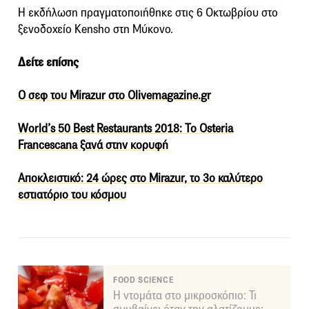
Η εκδήλωση πραγματοποιήθηκε στις 6 Οκτωβρίου στο
ξενοδοχείο Kensho στη Μύκονο.
Δείτε επίσης
Ο σεφ του Mirazur στο Olivemagazine.gr
World’s 50 Best Restaurants 2018: Το Osteria
Francescana ξανά στην κορυφή
Αποκλειστικό: 24 ώρες στο Mirazur, το 3ο καλύτερο
εστιατόριο του κόσμου
FOOD SCIENCE
Η ντομάτα στο μικροσκόπιο: Τι