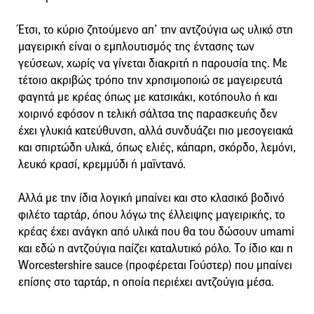
Έτσι, το κύριο ζητούμενο απ’ την αντζούγια ως υλικό στη
μαγειρική είναι ο εμπλουτισμός της έντασης των
γεύσεων, χωρίς να γίνεται διακριτή η παρουσία της. Με
τέτοιο ακριβώς τρόπο την χρησιμοποιώ σε μαγειρευτά
φαγητά με κρέας όπως με κατσικάκι, κοτόπουλο ή και
χοιρινό εφόσον η τελική σάλτσα της παρασκευής δεν
έχει γλυκιά κατεύθυνση, αλλά συνδυάζει πιο μεσογειακά
και σπιρτώδη υλικά, όπως ελιές, κάπαρη, σκόρδο, λεμόνι,
λευκό κρασί, κρεμμύδι ή μαϊντανό.
Αλλά με την ίδια λογική μπαίνει και στο κλασικό βοδινό
φιλέτο ταρτάρ, όπου λόγω της έλλειψης μαγειρικής, το
κρέας έχει ανάγκη από υλικά που θα του δώσουν umami
και εδώ η αντζούγια παίζει καταλυτικό ρόλο. Το ίδιο και η
Worcestershire sauce (προφέρεται Γούστερ) που μπαίνει
επίσης στο ταρτάρ, η οποία περιέχει αντζούγια μέσα.