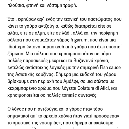
πλούσια, φτηνή και νόστιμη τροφή.
Έτσι, εφηύραν αφ’ ενός την τεχνική του παστώματος που
κάνει το γαύρο αντζούγια, καθώς διατηρείται είτε σε
αλάτι, είτε σε άλμη, είτε σε λάδι, αλλά και την περίφημη
σάλτσα που ονομαζόταν γάρος ή garum, που είναι μια
ιδιαίτερη έντονη παρασκευή από γαύρο που έχει υποστεί
ζύμωση. Μια σάλτσα που χρησιμοποιούταν σε πάρα
πολλές παρασκευές μέχρι και τα Βυζαντινά χρόνια,
εντελώς αντίστοιχης λογικής με την σημερινή Fish sauce
της Ασιατικής κουζίνας. Σήμερα μια εκδοχή του γάρου
βρίσκουμε στη περιοχή του Αμάλφι, σε μια σάλτσα με
κεχριμπαρένιο χρώμα που λέγεται Colatura di Alici, και
χρησιμοποιείται σε πολλές τοπικές συνταγές.
Ο λόγος που η αντζούγια και ο γάρος ήταν τόσο
σημαντικοί απ’ τα αρχαία χρόνια ήταν γιατί προσέφεραν
το «μυστικό της νοστιμιάς», που σήμερα αποκαλούμε