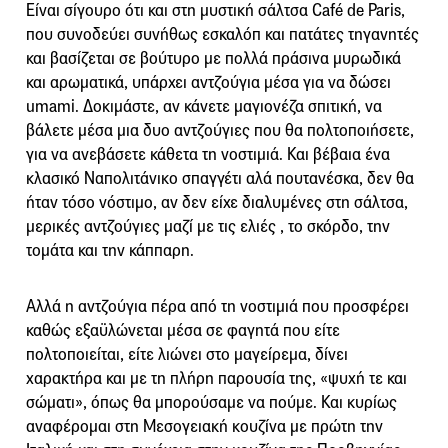
Είναι σίγουρο ότι και στη μυστική σάλτσα Café de Paris,
που συνοδεύει συνήθως εσκαλόπ και πατάτες τηγανητές
και βασίζεται σε βούτυρο με πολλά πράσινα μυρωδικά
και αρωματικά, υπάρχει αντζούγια μέσα για να δώσει
umami. Δοκιμάστε, αν κάνετε μαγιονέζα σπιτική, να
βάλετε μέσα μια δυο αντζούγιες που θα πολτοποιήσετε,
για να ανεβάσετε κάθετα τη νοστιμιά. Και βέβαια ένα
κλασικό Ναπολιτάνικο σπαγγέτι αλά πουτανέσκα, δεν θα
ήταν τόσο νόστιμο, αν δεν είχε διαλυμένες στη σάλτσα,
μερικές αντζούγιες μαζί με τις ελιές , το σκόρδο, την
τομάτα και την κάππαρη.
Αλλά η αντζούγια πέρα από τη νοστιμιά που προσφέρει
καθώς εξαϋλώνεται μέσα σε φαγητά που είτε
πολτοποιείται, είτε λιώνει στο μαγείρεμα, δίνει
χαρακτήρα και με τη πλήρη παρουσία της, «ψυχή τε και
σώματι», όπως θα μπορούσαμε να πούμε. Και κυρίως
αναφέρομαι στη Μεσογειακή κουζίνα με πρώτη την