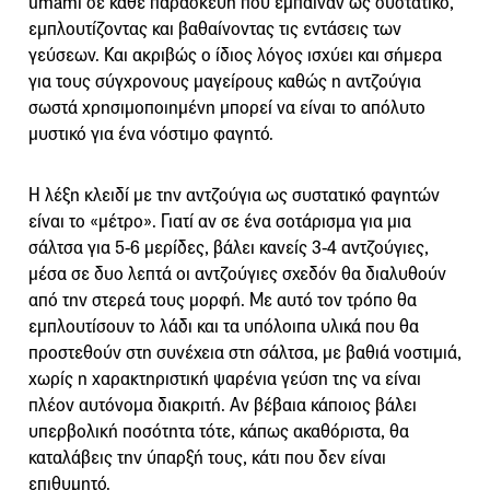
umami σε κάθε παρασκευή που έμπαιναν ως συστατικό,
εμπλουτίζοντας και βαθαίνοντας τις εντάσεις των
γεύσεων. Και ακριβώς ο ίδιος λόγος ισχύει και σήμερα
για τους σύγχρονους μαγείρους καθώς η αντζούγια
σωστά χρησιμοποιημένη μπορεί να είναι το απόλυτο
μυστικό για ένα νόστιμο φαγητό.
Η λέξη κλειδί με την αντζούγια ως συστατικό φαγητών
είναι το «μέτρο». Γιατί αν σε ένα σοτάρισμα για μια
σάλτσα για 5-6 μερίδες, βάλει κανείς 3-4 αντζούγιες,
μέσα σε δυο λεπτά οι αντζούγιες σχεδόν θα διαλυθούν
από την στερεά τους μορφή. Με αυτό τον τρόπο θα
εμπλουτίσουν το λάδι και τα υπόλοιπα υλικά που θα
προστεθούν στη συνέχεια στη σάλτσα, με βαθιά νοστιμιά,
χωρίς η χαρακτηριστική ψαρένια γεύση της να είναι
πλέον αυτόνομα διακριτή. Αν βέβαια κάποιος βάλει
υπερβολική ποσότητα τότε, κάπως ακαθόριστα, θα
καταλάβεις την ύπαρξή τους, κάτι που δεν είναι
επιθυμητό.