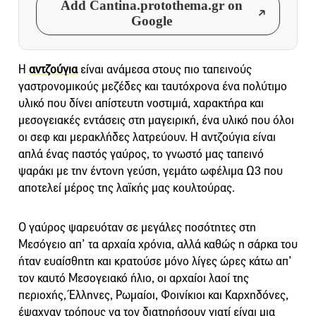
Add Cantina.protothema.gr on
Google
Η
αντζούγια
είναι ανάμεσα στους πιο ταπεινούς
γαστρονομικούς μεζέδες και ταυτόχρονα ένα πολύτιμο
υλικό που δίνει απίστευτη νοστιμιά, χαρακτήρα και
μεσογειακές εντάσεις στη μαγειρική, ένα υλικό που όλοι
οι σεφ και μερακλήδες λατρεύουν. Η αντζούγια είναι
απλά ένας παστός γαύρος, το γνωστό μας ταπεινό
ψαράκι με την έντονη γεύση, γεμάτο ωφέλιμα Ω3 που
αποτελεί μέρος της λαϊκής μας κουλτούρας.
Ο γαύρος ψαρευόταν σε μεγάλες ποσότητες στη
Μεσόγειο απ’ τα αρχαία χρόνια, αλλά καθώς η σάρκα του
ήταν ευαίσθητη και κρατούσε μόνο λίγες ώρες κάτω απ’
τον καυτό Μεσογειακό ήλιο, οι αρχαίοι λαοί της
περιοχής, Έλληνες, Ρωμαίοι, Φοινίκιοι και Καρχηδόνες,
έψαχναν τρόπους να τον διατηρήσουν γιατί είναι μια