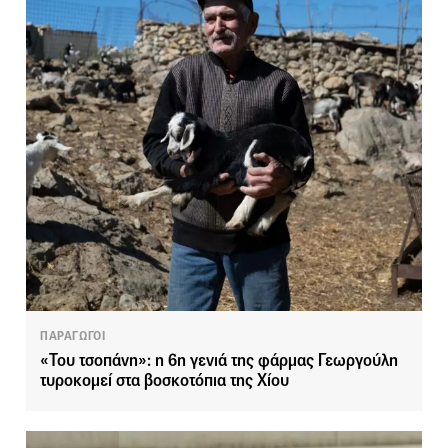
ΠΑΡΑΓΩΓΟΙ
«Του τσοπάνη»: η 6η γενιά της φάρμας Γεωργούλη
τυροκομεί στα βοσκοτόπια της Χίου