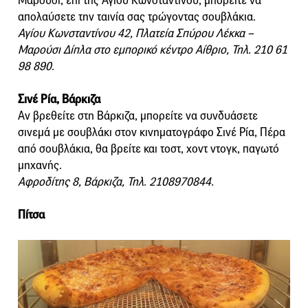
Μαρούσι, επί της Αγίου Κωνσταντίνου, μπορείτε να
απολαύσετε την ταινία σας τρώγοντας σουβλάκια.
Αγίου Κωνσταντίνου 42, Πλατεία Σπύρου Λέκκα –
Μαρούσι Δίπλα στο εμπορικό κέντρο Αίθριο, Τηλ. 210 61
98 890.
Σινέ Ρία, Βάρκιζα
Αν βρεθείτε στη Βάρκιζα, μπορείτε να συνδυάσετε
σινεμά με σουβλάκι στον κινηματογράφο Σινέ Ρία, Πέρα
από σουβλάκια, θα βρείτε και τοστ, χοντ ντογκ, παγωτό
μηχανής.
Αφροδίτης 8, Βάρκιζα, Τηλ. 2108970844.
Πίτσα