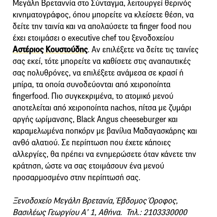
Μεγάλη Βρεταννία στο Σύνταγμα, λειτουργεί θερινός
κινηματογράφος, όπου μπορείτε να κλείσετε θέση, να
δείτε την ταινία και να απολαύσετε τα finger food που
έχει ετοιμάσει ο executive chef του ξενοδοχείου
Αστέριος Κουστούδης
. Αν επιλέξετε να δείτε τις ταινίες
σας εκεί, τότε μπορείτε να καθίσετε στις αναπαυτικές
σας πολυθρόνες, να επιλέξετε ανάμεσα σε κρασί ή
μπίρα, τα οποία συνοδεύονται από χειροποίητα
fingerfood. Πιο συγκεκριμένα, το ατομικό μενού
αποτελείται από χειροποίητα nachos, πίτσα με ζυμάρι
αργής ωρίμανσης, Black Angus cheeseburger και
καραμελωμένα ποπκόρν με βανίλια Μαδαγασκάρης και
ανθό αλατιού. Σε περίπτωση που έχετε κάποιες
αλλεργίες, θα πρέπει να ενημερώσετε όταν κάνετε την
κράτηση, ώστε να σας ετοιμάσουν ένα μενού
προσαρμοσμένο στην περίπτωσή σας.
Ξενοδοχείο Μεγάλη Βρετανία, Έβδομος Όροφος,
Βασιλέως Γεωργίου Α’ 1, Αθήνα. Τηλ.: 2103330000