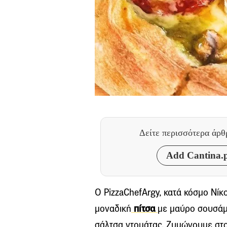
Δείτε περισσότερα άρ
Add Cantina.p
Ο PizzaChefArgy, κατά κόσμο Νίκ
μοναδική
πίτσα
με μαύρο σουσάμι
σάλτσα ντομάτας. Ζυμώνουμε στο 