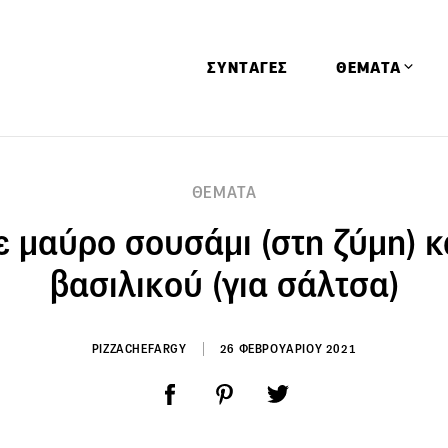
ΣΥΝΤΑΓΕΣ
ΘΕΜΑΤΑ
Απόψεις
ΘΕΜΑΤΑ
Αφιερώματα
ε μαύρο σουσάμι (στη ζύμη) κ
Ειδήσεις
Έρευνες
βασιλικού (για σάλτσα)
Οινοπνευματώ
Παιδί
PIZZACHEFARGY
26 ΦΕΒΡΟΥΑΡΙΟΥ 2021
Υγεία & Διατρ