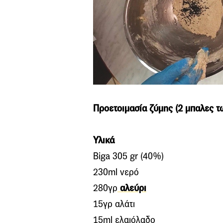
Προετοιμασία ζύμης (2 μπαλες τ
Υλικά
Biga 305 gr (40%)
230ml νερό
280γρ
αλεύρι
15γρ αλάτι
15ml ελαιόλαδο