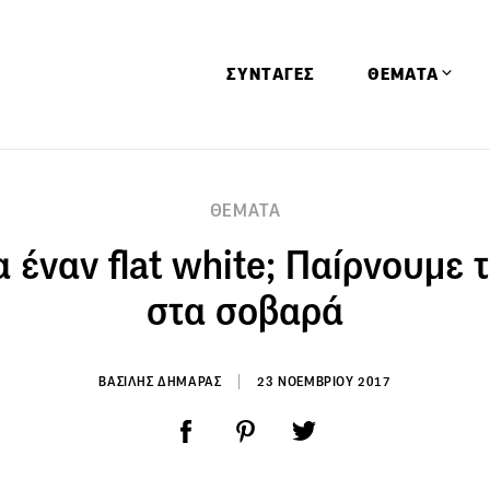
ΣΥΝΤΑΓΕΣ
ΘΕΜΑΤΑ
Απόψεις
ΘΕΜΑΤΑ
Αφιερώματα
α έναν flat white; Παίρνουμε 
Ειδήσεις
Έρευνες
στα σοβαρά
Οινοπνευματώ
Παιδί
ΒΑΣΙΛΗΣ ΔΗΜΑΡΑΣ
23 ΝΟΕΜΒΡΙΟΥ 2017
Υγεία & Διατρ