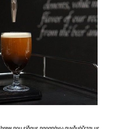
 brew που είδαμε παραπάνω συνδυάζεται με