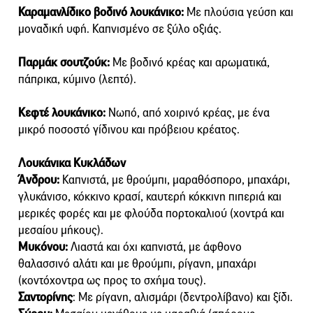
Καραμανλίδικο βοδινό λουκάνικο:
Με πλούσια γεύση και
μοναδική υφή. Καπνισμένο σε ξύλο οξιάς.
Παρμάκ σουτζούκ:
Με βοδινό κρέας και αρωματικά,
πάπρικα, κύμινο (λεπτό).
Κεφτέ λουκάνικο:
Νωπό, από χοιρινό κρέας, με ένα
μικρό ποσοστό γίδινου και πρόβειου κρέατος.
Λουκάνικα Κυκλάδων
Άνδρου:
Καπνιστά, με θρούμπι, μαραθόσπορο, μπαχάρι,
γλυκάνισο, κόκκινο κρασί, καυτερή κόκκινη πιπεριά και
μερικές φορές και με φλούδα πορτοκαλιού (χοντρά και
μεσαίου μήκους).
Μυκόνου:
Λιαστά και όχι καπνιστά, με άφθονο
θαλασσινό αλάτι και με θρούμπι, ρίγανη, μπαχάρι
(κοντόχοντρα ως προς το σχήμα τους).
Σαντορίνης
: Με ρίγανη, αλισμάρι (δεντρολίβανο) και ξίδι.