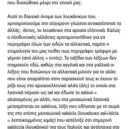
που διασώθηκε μέχρι την εποχή μας.
Αυτό το δανεικό όνομα των λουκάνικων που
χρησιμοποιούμε στη σύγχρονη γλώσσα αντικατέστησε το
ἀλλᾶς, -ᾶντος, το λουκάνικο στα αρχαία ελληνικά. Καλώς
ο πληθυντικός αλλάντες χρησιμοποιήθηκε για να
περιγράψει όλων των ειδών τα αλλαντικά, παρότι η
ετυμολογία του μας πείθει πως περιγράφει τρόφιμο με
γέμιση (από άλλος + εντός). Τα ταξίδια των λέξεων δεν
σταματούν εδώ, καθώς στα αγγλικά και στα γαλλικά οι
λέξεις που δηλώνουν τα αλλαντικά μιλούν για το αλάτι
που είναι απαραίτητο στην παρασκευή τους κι έχουν τη
ρίζα τους στο αρχαιοελληνικό αλάτι (ἁλς) το οποίο στα
λατινικά πέρασε ως sal και έδωσε το salsus =
αλατισμένος με αλάτι, που στα μεσαιωνικά λατινικά
μετατρέπεται σε salsicus, λέξη που οδήγησε με τη σειρά
της στο επίσης μεσαιωνικό salsicia (λουκάνικο sal+isicia
= λεπτοκομμένος κιμάς) που κατέληξε στη σημερινή
salsiccia (λουκάνικο) για τους Ιταλούς και αντίστοιχα στο