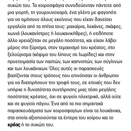
συκώτι του. Τα χοιροσφάγια συνοδεύονταν πάντοτε από
μια γιορτή, τη γουρουνοχαρά, ένα γλέντι με φαγοπότι
για να τιμήσουν όλους εκείνους που είχαν δανείσει
εργαλεία από τα σπίτια τους: μαχαίρια, λεκάνες, σκάφες,
χωνιά (λουκανίστρες ή λουκανικήθρες), ή οτιδήποτε
άλλο χρειαζόταν σε μεγάλη ποσότητα, και είχαν λάβει
μέρος στο ξύρισμα, στον τεμαχισμό του κρέατος, στο
ξελούρισμα (κόψιμο του λίπους σε λωρίδες) και στην
προετοιμασία των παστών, των καπνιστών, των σύγλινων
και των λουκάνικων. Όλες αυτές οι παρασκευές
βασίζονται στους τρόπους που επινόησαν οι άνθρωποι
για να διατηρήσουν την τροφή τους, σε εποχές που δεν
υπήρχε η δυνατότητα συντήρησης μιας τόσο μεγάλης
ποσότητας κρέατος, όχι σε ψυγείο ηλεκτρικό, αλλά ούτε
και σε ψυγείο πάγου. Ένα από τα πιο σημαντικά
παρασκευάσματα των χοιροσφαγίων είναι τα λουκάνικα,
στα οποία αξιοποιούνται τα έντερα του χοίρου και το
κρέας
ή το συκώτι του.