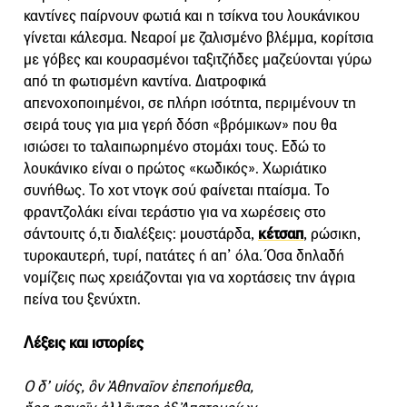
καντίνες παίρνουν φωτιά και η τσίκνα του λουκάνικου
γίνεται κάλεσμα. Νεαροί με ζαλισμένο βλέμμα, κορίτσια
με γόβες και κουρασμένοι ταξιτζήδες μαζεύονται γύρω
από τη φωτισμένη καντίνα. Διατροφικά
απενοχοποιημένοι, σε πλήρη ισότητα, περιμένουν τη
σειρά τους για μια γερή δόση «βρόμικων» που θα
ισιώσει το ταλαιπωρημένο στομάχι τους. Εδώ το
λουκάνικο είναι ο πρώτος «κωδικός». Χωριάτικο
συνήθως. Το χοτ ντογκ σού φαίνεται πταίσμα. Το
φραντζολάκι είναι τεράστιο για να χωρέσεις στο
σάντουιτς ό,τι διαλέξεις: μουστάρδα,
κέτσαπ
, ρώσικη,
τυροκαυτερή, τυρί, πατάτες ή απ’ όλα. Όσα δηλαδή
νομίζεις πως χρειάζονται για να χορτάσεις την άγρια
πείνα του ξενύχτη.
Λέξεις και ιστορίες
Ο δ’ υἱός, ὃν Ἀθηναῖον ἐπεποήμεθα,