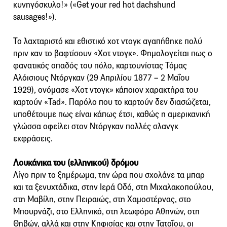
κυνηγόσκυλο!» («Get your red hot dachshund
sausages!»).
Το λαχταριστό και εθιστικό χοτ ντογκ αγαπήθηκε πολύ
πριν καν το βαφτίσουν «Χοτ ντογκ». Φημολογείται πως ο
φανατικός οπαδός του πόλο, καρτουνίστας Τόμας
Αλόισιους Ντόργκαν (29 Απριλίου 1877 – 2 Μαΐου
1929), ονόμασε «Χοτ ντογκ» κάποιον χαρακτήρα του
καρτούν «Tad». Παρόλο που το καρτούν δεν διασώζεται,
υποθέτουμε πως είναι κάπως έτσι, καθώς η αμερικανική
γλώσσα οφείλει στον Ντόργκαν πολλές σλανγκ
εκφράσεις.
Λουκάνικα του (ελληνικού) δρόμου
Λίγο πριν το ξημέρωμα, την ώρα που σχολάνε τα μπαρ
και τα ξενυχτάδικα, στην Ιερά Οδό, στη Μιχαλακοπούλου,
στη Μαβίλη, στην Πειραιώς, στη Χαμοστέρνας, στο
Μπουρνάζι, στο Ελληνικό, στη λεωφόρο Αθηνών, στη
Θηβών, αλλά και στην Κηφισίας και στην Τατοΐου, οι