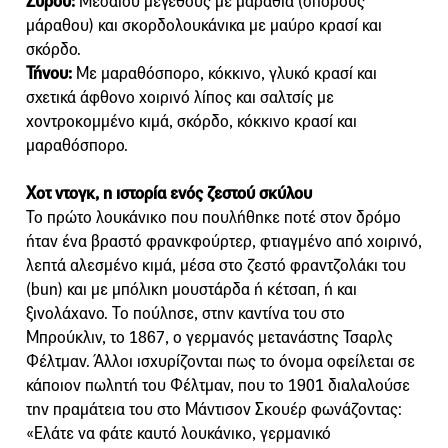
Σύρου:
Μεσαίου μεγέθους με μαραθιά (σπόρους
μάραθου) και σκορδολουκάνικα με μαύρο κρασί και
σκόρδο.
Τήνου:
Με μαραθόσπορο, κόκκινο, γλυκό κρασί και
σχετικά άφθονο χοιρινό λίπος και σαλτσίς με
χοντροκομμένο κιμά, σκόρδο, κόκκινο κρασί και
μαραθόσπορο.
Χοτ ντογκ, η ιστορία ενός ζεστού σκύλου
Το πρώτο λουκάνικο που πουλήθηκε ποτέ στον δρόμο
ήταν ένα βραστό φρανκφούρτερ, φτιαγμένο από χοιρινό,
λεπτά αλεσμένο κιμά, μέσα στο ζεστό φραντζολάκι του
(bun) και με μπόλικη μουστάρδα ή κέτσαπ, ή και
ξινολάχανο. Το πούλησε, στην καντίνα του στο
Μπρούκλιν, το 1867, ο γερμανός μετανάστης Τσαρλς
Φέλτμαν. Άλλοι ισχυρίζονται πως το όνομα οφείλεται σε
κάποιον πωλητή του Φέλτμαν, που το 1901 διαλαλούσε
την πραμάτεια του στο Μάντισον Σκουέρ φωνάζοντας:
«Ελάτε να φάτε καυτό λουκάνικο, γερμανικό