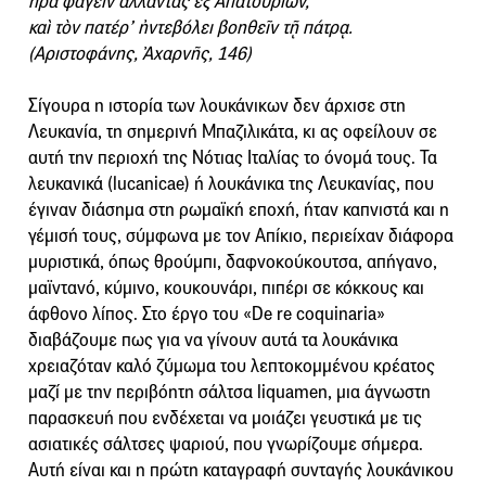
ἤρα φαγεῖν ἀλλᾶντας ἐξ Ἀπατουρίων,
καὶ τὸν πατέρ’ ἠντεβόλει βοηθεῖν τῇ πάτρᾳ.
(Αριστοφάνης, Ἀχαρνῆς, 146)
Σίγουρα η ιστορία των λουκάνικων δεν άρχισε στη
Λευκανία, τη σημερινή Μπαζιλικάτα, κι ας οφείλουν σε
αυτή την περιοχή της Νότιας Ιταλίας το όνομά τους. Τα
λευκανικά (lucanicae) ή λουκάνικα της Λευκανίας, που
έγιναν διάσημα στη ρωμαϊκή εποχή, ήταν καπνιστά και η
γέμισή τους, σύμφωνα με τον Απίκιο, περιείχαν διάφορα
μυριστικά, όπως θρούμπι, δαφνοκούκουτσα, απήγανο,
μαϊντανό, κύμινο, κουκουνάρι, πιπέρι σε κόκκους και
άφθονο λίπος. Στο έργο του «De re coquinaria»
διαβάζουμε πως για να γίνουν αυτά τα λουκάνικα
χρειαζόταν καλό ζύμωμα του λεπτοκομμένου κρέατος
μαζί με την περιβόητη σάλτσα liquamen, μια άγνωστη
παρασκευή που ενδέχεται να μοιάζει γευστικά με τις
ασιατικές σάλτσες ψαριού, που γνωρίζουμε σήμερα.
Αυτή είναι και η πρώτη καταγραφή συνταγής λουκάνικου