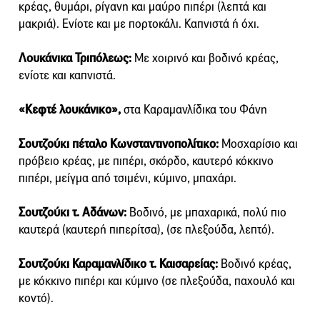
κρέας, θυμάρι, ρίγανη και μαύρο πιπέρι (λεπτά και
μακριά). Ενίοτε και με πορτοκάλι. Καπνιστά ή όχι.
Λουκάνικα Τριπόλεως:
Με χοιρινό και βοδινό κρέας,
ενίοτε και καπνιστά.
«Κεφτέ λουκάνικο»,
στα Καραμανλίδικα του Φάνη
Σουτζούκι πέταλο Κωνσταντινοπολίτικο:
Μοσχαρίσιο και
πρόβειο κρέας, με πιπέρι, σκόρδο, καυτερό κόκκινο
πιπέρι, μείγμα από τσιμένι, κύμινο, μπαχάρι.
Σουτζούκι τ. Αδάνων:
Βοδινό, με μπαχαρικά, πολύ πιο
καυτερά (καυτερή πιπερίτσα), (σε πλεξούδα, λεπτό).
Σουτζούκι Καραμανλίδικο τ. Καισαρείας:
Βοδινό κρέας,
με κόκκινο πιπέρι και κύμινο (σε πλεξούδα, παχουλό και
κοντό).