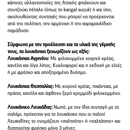
κάποιες αλλαντοποιίες της Αττικής φτιάχνουν και
σουτζούκι πέταλο (όπως το kangal suçuk) ή και ίσιο,
ακολουθώντας συνταγές που μπορεί να προέρχονται
από την πολίτικη, την αρμένικη ή την καραμανλίδικη
παράδοση.
Σύμφωνα με την προέλευση και τα υλικά της γέμισής
τους, τα λουκάνικα ξεχωρίζουν ως εξής:
Λουκάνικα Αγρινίου
: Με ψιλοκομμένο χοιρινό κρέας,
κανέλα και λίγο λίπος. Κυκλοφορεί και η εκδοχή με ελιές
ή με φρέσκο και αποξηραμένο δυόσμο.
Λουκάνικα Θεσσαλίας:
Με χοιρινό κρέας, πικάντικα, με
πράσα, κανέλα και άφθονο ξερό κρεμμύδι ψιλοκομμένο.
Λουκάνικο Λευκάδας:
Νωπό, με την ίδια συνταγή με το
σαλάμι, πρόκειται για το λουκάνικο που οι παλιοί
Λευκαδίτες το ονομάζουν «σαλτσότο» ή «σαλτάτσιο» και
διατηρείται φρέσκο μόνο 3 μήνες.