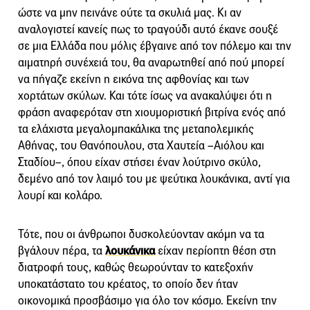
ώστε να μην πεινάνε ούτε τα σκυλιά μας. Κι αν
αναλογιστεί κανείς πως το τραγούδι αυτό έκανε σουξέ
σε μια Ελλάδα που μόλις έβγαινε από τον πόλεμο και την
αιματηρή συνέχειά του, θα αναρωτηθεί από πού μπορεί
να πήγαζε εκείνη η εικόνα της αφθονίας και των
χορτάτων σκύλων. Και τότε ίσως να ανακαλύψει ότι η
φράση αναφερόταν στη χιουμοριστική βιτρίνα ενός από
τα ελάχιστα μεγαλομπακάλικα της μεταπολεμικής
Αθήνας, του Θανόπουλου, στα Χαυτεία –Αιόλου και
Σταδίου–, όπου είχαν στήσει έναν λούτρινο σκύλο,
δεμένο από τον λαιμό του με ψεύτικα λουκάνικα, αντί για
λουρί και κολάρο.
Τότε, που οι άνθρωποι δυσκολεύονταν ακόμη να τα
βγάλουν πέρα, τα
λουκάνικα
είχαν περίοπτη θέση στη
διατροφή τους, καθώς θεωρούνταν το κατεξοχήν
υποκατάστατο του κρέατος, το οποίο δεν ήταν
οικονομικά προσβάσιμο για όλο τον κόσμο. Εκείνη την