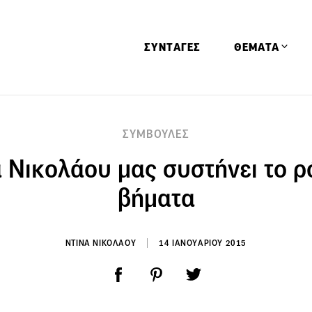
ΣΥΝΤΑΓΕΣ
ΘΕΜΑΤΑ
Απόψεις
ΣΥΜΒΟΥΛΕΣ
Αφιερώματα
 Νικολάου μας συστήνει το ρ
Ειδήσεις
Έρευνες
βήματα
Οινοπνευματώ
Παιδί
ΝΤΙΝΑ ΝΙΚΟΛΑΟΥ
14 ΙΑΝΟΥΑΡΙΟΥ 2015
Υγεία & Διατρ