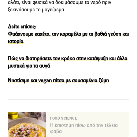
αλάτι, είναι φυσικά να δοκιμάσουμε το νερό πριν
ξεκινήσουμε το μαγείρεμα.
Δείτε επίσης:
Φτιάχνουμε καχέτα, την καραμέλα με τη βαθιά γεύση και
ιστορία
Πώς να διατηρήσετε τον κρόκο στην κατάψυξη και άλλα
μυστικά για τα αυγά
Νηστίσιμη και vegan πίτσα με σουσαμένια ζύμη
FOOD SCIENCE
Η επιστήμη πίσω από την τέλεια
φάβα